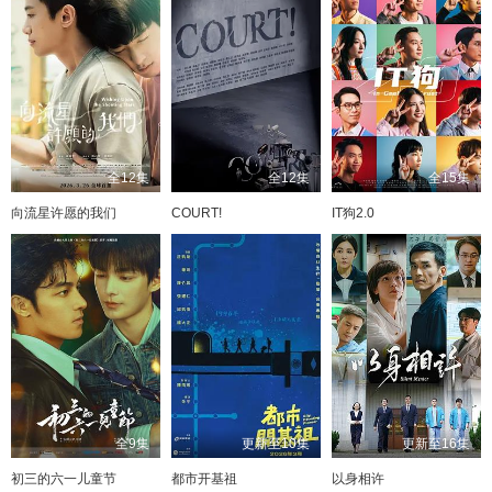
全12集
全12集
全15集
向流星许愿的我们
COURT!
IT狗2.0
全9集
更新至10集
更新至16集
初三的六一儿童节
都市开基祖
以身相许