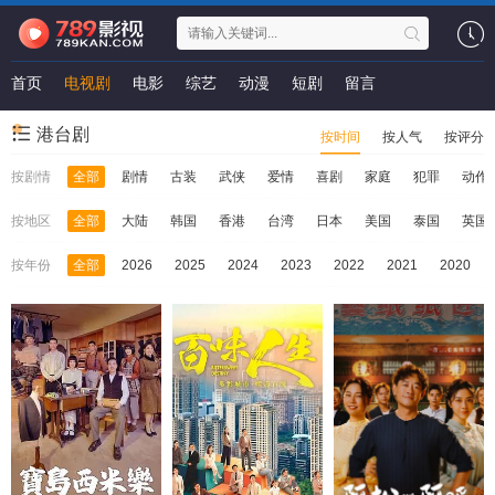
首页
电视剧
电影
综艺
动漫
短剧
留言
港台剧
按时间
按人气
按评分
按剧情
全部
剧情
古装
武侠
爱情
喜剧
家庭
犯罪
动作
按地区
全部
大陆
韩国
香港
台湾
日本
美国
泰国
英国
按年份
全部
2026
2025
2024
2023
2022
2021
2020