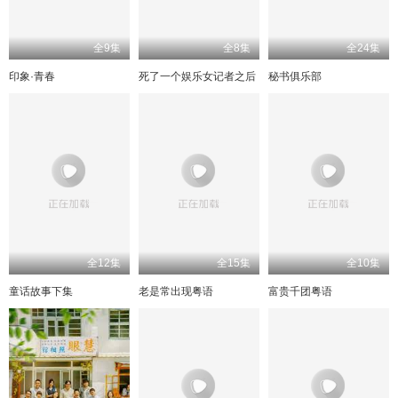
全9集
全8集
全24集
印象·青春
死了一个娱乐女记者之后
秘书俱乐部
全12集
全15集
全10集
童话故事下集
老是常出现粤语
富贵千团粤语