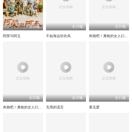
全60集
全18集
全20集
阿荣与阿玉
不如海边吹吹风
奔跑吧！勇敢的女人们粤语
全20集
全20集
全13集
奔跑吧！勇敢的女人们国语
无用的谎言
看见爱