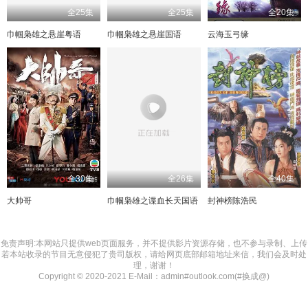
全25集
全25集
全20集
巾帼枭雄之悬崖粤语
巾帼枭雄之悬崖国语
云海玉弓缘
全30集
全26集
全40集
大帅哥
巾帼枭雄之谍血长天国语
封神榜陈浩民
免责声明:本网站只提供web页面服务，并不提供影片资源存储，也不参与录制、上传
若本站收录的节目无意侵犯了贵司版权，请给网页底部邮箱地址来信，我们会及时处
理，谢谢！
Copyright © 2020-2021 E-Mail：admin#outlook.com(#换成@)