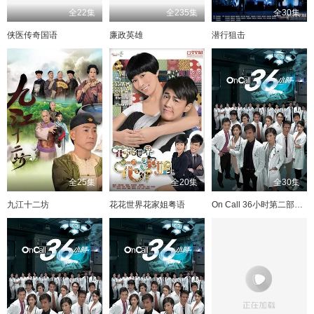
全22集
全235集
全30集
侠医传奇国语
廉政英雄
潜行狙击
全25集
全20集
全30集
九江十二坊
花花世界花家姐粤语
On Call 36小时第二部粤语