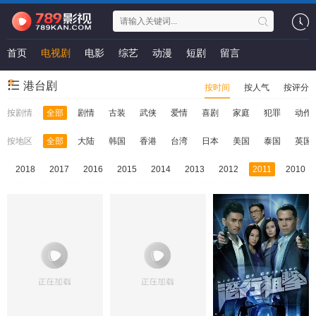
首页
电视剧
电影
综艺
动漫
短剧
留言
港台剧
按时间
按人气
按评分
按剧情
全部
剧情
古装
武侠
爱情
喜剧
家庭
犯罪
动作
按地区
全部
大陆
韩国
香港
台湾
日本
美国
泰国
英国
9
2018
2017
2016
2015
2014
2013
2012
2011
2010