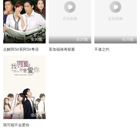
全30集
全20集
全20集
点解阿Sir系阿Sir粤语
荃加福禄寿探案
不速之约
全23集
我可能不会爱你