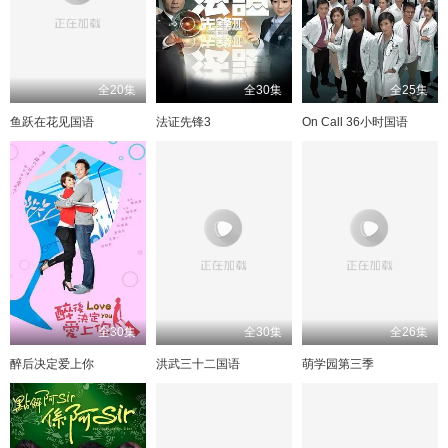
全20集
全30集
全25集
鱼跃在花见国语
法证先锋3
On Call 36小时国语
全30集
全30集
全26集
醉后决定爱上你
洪武三十二国语
萌学园第三季