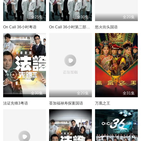
全25集
全30集
全20集
On Call 36小时粤语
On Call 36小时第二部国语
怒火街头国语
全30集
全20集
全31集
法证先锋3粤语
荃加福禄寿探案国语
万凰之王