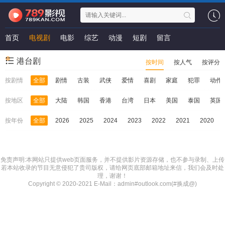
首页
电视剧
电影
综艺
动漫
短剧
留言
港台剧
按时间
按人气
按评分
按剧情
全部
剧情
古装
武侠
爱情
喜剧
家庭
犯罪
动作
按地区
全部
大陆
韩国
香港
台湾
日本
美国
泰国
英国
按年份
全部
2026
2025
2024
2023
2022
2021
2020
免责声明:本网站只提供web页面服务，并不提供影片资源存储，也不参与录制、上传
若本站收录的节目无意侵犯了贵司版权，请给网页底部邮箱地址来信，我们会及时处
理，谢谢！
Copyright © 2020-2021 E-Mail：admin#outlook.com(#换成@)