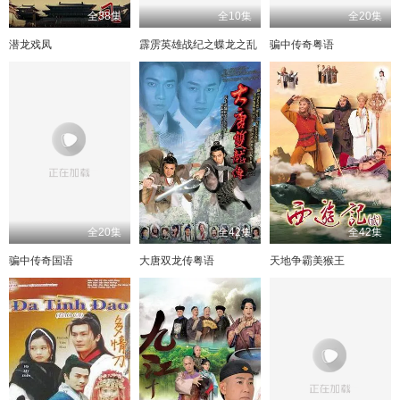
全38集
全10集
全20集
潜龙戏凤
霹雳英雄战纪之蝶龙之乱
骗中传奇粤语
全20集
全42集
全42集
骗中传奇国语
大唐双龙传粤语
天地争霸美猴王