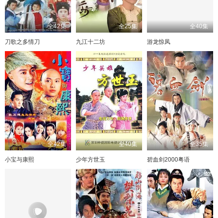
全42集
全25集
全40集
刀歌之多情刀
九江十二坊
游龙惊凤
全42集
全40集
全35集
小宝与康熙
少年方世玉
碧血剑2000粤语