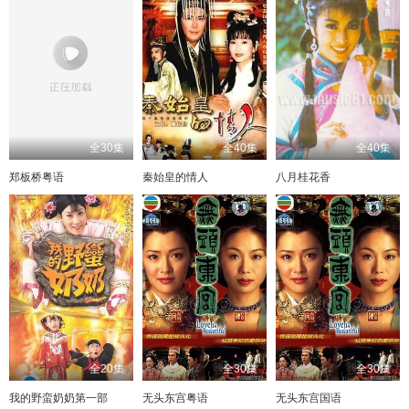
全30集
全40集
全40集
郑板桥粤语
秦始皇的情人
八月桂花香
全20集
全30集
全30集
我的野蛮奶奶第一部
无头东宫粤语
无头东宫国语