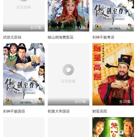
全20集
全41集
全20集
武状元苏灿
移山倒海樊梨花
剑神不败粤语
全20集
全20集
全20集
剑神不败国语
乾隆大帝国语
财星高照