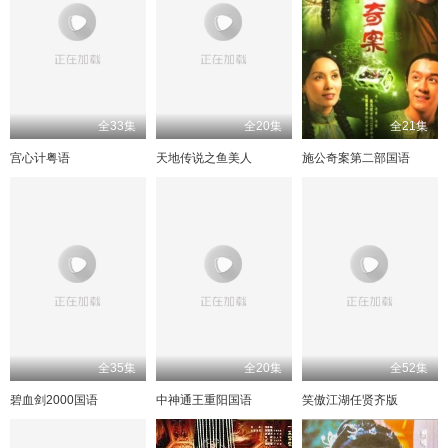
全33集
全20集
全21集
宫心计粤语
天地传说之鱼美人
施公奇案第二部国语
全35集
全20集
全52集
碧血剑2000国语
中神通王重阳国语
笑傲江湖任贤齐版