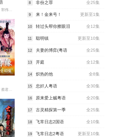
语
非份之罪
全25集
8
郑少秋 陶大宇 郭伟亮 江若琳 游学修 麦子乐 陈安立 刘沛蘅 黄泽
来！金来号！
更新至1集
9
转过头帮你擦眼泪
全12集
10
聪明镇
更新至10集
11
夫妻的博弈(粤语
全25集
12
开庭
全12集
13
全40集
炽热的他
全8集
14
忠奸人粤语
全30集
15
夏如芝 骆力炜 蔡君茹 秦风 江淑娜 吕颂贤 林立青 罗时丰 廖丽风
原来爱上贼粤语
全20集
16
古灵精探第一季
全25集
17
飞常日志2国语
全10集
18
飞常日志2粤语
更新至10集
19