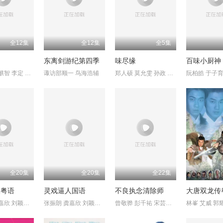
全12集
全12集
全5集
定
东离剑游纪第四季
味尽缘
王智骞 范麒智 李定 洪暐 廖奕琁 大久保麻梨子 邱勝揚 黃浩詠
诹访部顺一 鸟海浩辅
郑人硕 莫允雯 孙政 李博翔 胡佳嬑 翟思铭 曾沛慈 朱秀凤 符芳榕
全20集
全20集
全22集
人粤语
灵戏逼人国语
不良执念清除师
大唐双龙传
张振朗 龚嘉欣 刘颖镟 蔚雨芯 江欣燕 李成昌 鲁振顺 谢雪心 阮嘉
张振朗 龚嘉欣 刘颖镟 蔚雨芯 江欣燕 李成昌 鲁振顺 谢雪心 阮嘉
曾敬骅 彭千祐 宋芸桦 杨谨华 姚淳耀 郑人硕 钟欣凌 范少勋 黑嘉