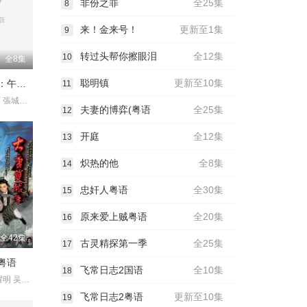
非份之罪
全25集
8
来！金来号！
更新至1集
9
转过头帮你擦眼泪
全12集
10
全8集
聪明镇
更新至10集
百味小厨神：午餐争霸战
11
阮柏皓 于子育 張城熙 蓝正龙 林奕岚 林泽凯 蔡安妍 郭子乾
夫妻的博弈(粤语
全25集
12
开庭
全12集
13
炽热的他
全8集
14
忠奸人粤语
全30集
15
原来爱上贼粤语
全20集
16
全42集
古灵精探第一季
全25集
17
粤语
飞常日志2国语
全10集
18
林峯 艾威 郭耀明 吴卓羲 杨怡 胡定欣 唐宁 李倩 伍咏薇 翁虹 李
飞常日志2粤语
更新至10集
19