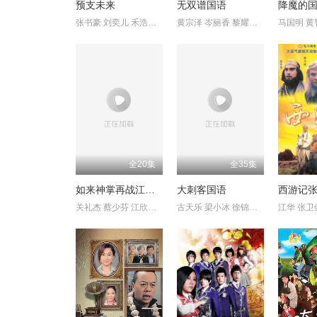
预支未来
无双谱国语
降魔的
张书豪 刘奕儿 禾浩辰 邵雨薇 林予晞 黄河 丁春诚 黄嘉千 屈中恒
黄宗泽 岑丽香 黎耀祥 郭羡妮 田蕊妮 黄浩然 张景淳 龚嘉欣 赵永
全20集
全35集
如来神掌再战江湖国语
大刺客国语
西游记
关礼杰 蔡少芬 江欣燕 刘家辉
古天乐 梁小冰 徐锦江 谭耀文 钱小豪 罗莽 郑则仕 傅明宪 潘志文