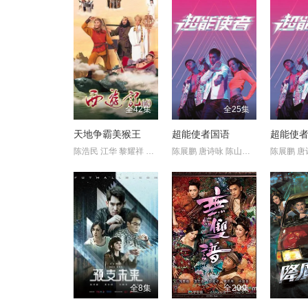
全42集
全25集
天地争霸美猴王
超能使者国语
超能使
陈浩民 江华 黎耀祥 麦长青
陈展鹏 唐诗咏 陈山聪 王君馨 刘佩玥 林子善 沈震轩 刘颖镟 欧瑞
全8集
全20集