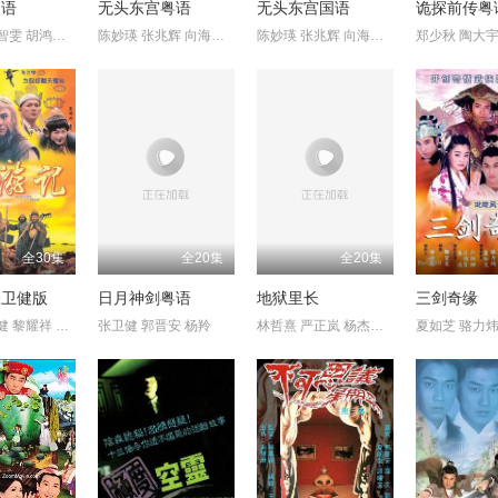
国语
无头东宫粤语
无头东宫国语
诡探前传粤
马国明 黄智雯 胡鸿钧 刘佩玥 黄子恒 蒋志光 谢雪心 阮小仪
陈妙瑛 张兆辉 向海岚 魏骏杰
陈妙瑛 张兆辉 向海岚 魏骏杰
全30集
全20集
全20集
张卫健版
日月神剑粤语
地狱里长
三剑奇缘
江华 张卫健 黎耀祥 麦长青
张卫健 郭晋安 杨羚
林哲熹 严正岚 杨杰宇 郑人硕 朱盛平 陈大天 陈昊森 王彩桦 李沐