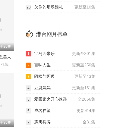
欠你的那场婚礼
更新至10集
20
港台剧月榜单
全20集
宝岛西米乐
更新至301集
1
鱼美人
徐怀钰 郭晋安 张智尧 孙莉 郑嘉颖 梁家仁 何嘉文 杨明娜 刘牧 ?
百味人生
更新至250集
2
阿松与阿暖
更新至43集
3
豆腐妈妈
更新至161集
4
爱回家之开心速递
全2866集
5
成名在望
更新至4集
6
霹雳兵涛
全31集
7
全30集