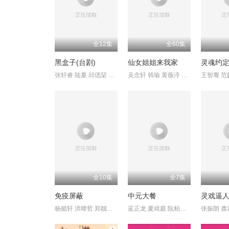
全12集
全60集
黑盒子(台剧)
仙女姐姐来我家
灵魂约
张轩睿 陆夏 邱偲琹 傅孟柏 谢展荣 许安植 贺少侠 特蕾沙 郑人硕
吴念轩 韩瑜 黄薇渟 尹昭德 李之勤 禾浩辰 夏胧 李聿安
全10集
全7集
免疫屏蔽
中元大餐
灵戏逼
杨懿轩 洪暐哲 郑靓歆 廖偉博
蓝正龙 夏靖庭 阮柏皓 林奕岚 黃冠智