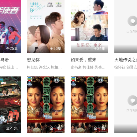
全25集
全26集
全24集
者粤语
想见你
如果爱，重来
天地传说之
陈展鹏 唐诗咏 陈山聪 王君馨 刘佩玥 林子善 沈震轩 刘颖镟 欧瑞
柯佳嬿 许光汉 施柏宇 颜毓麟 严艺文 张翰 林鹤轩 郭文颐 陈匡荣
张书豪 柯佳嬿 吴岳擎 陶传正 陈幼芳 李李仁 涂善妮 陈乃荣 邓九
全21集
全30集
全30集