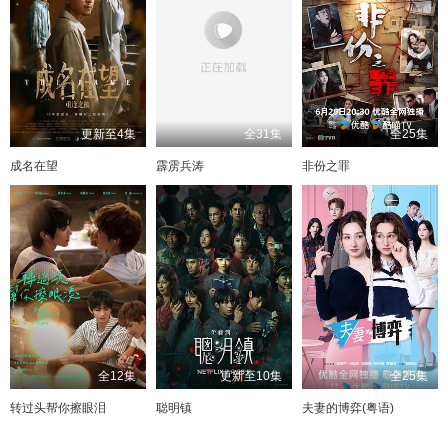
更新至4集
全31集
全25集
成名在望
霹雳兵涛
非份之罪
全12集
更新至10集
全25集
转过头帮你擦眼泪
聪明镇
夫妻的博弈(粤语)