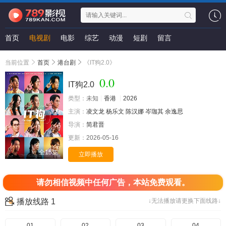
首页
电视剧
电影
综艺
动漫
短剧
留言
当前位置
首页
港台剧
《IT狗2.0》
0.0
IT狗2.0
类型：
未知
香港
2026
主演：
凌文龙
杨乐文
陈汉娜
岑珈其
余逸思
导演：
简君晋
更新：
2026-05-16
全15集
立即播放
请勿相信视频中任何广告，本站免费观看。
播放线路 1
↓无法播放请更换下面线路↓
01
02
03
04