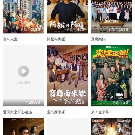
更新至252集
更新至45集
更新至163集
百味人生
阿松与阿暖
豆腐妈妈
全2868集
更新至302集
更新至2集
爱回家之开心速递
宝岛西米乐
来！金来号！