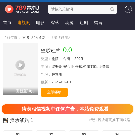
首页
电视剧
电影
综艺
动漫
短剧
留言
当前位置
首页
港台剧
《整形过后》
0.0
整形过后
类型：
剧情
台湾
2025
主演：
温升豪
安心亚
张榕容
陈邦鋆
庞蕾馨
导演：
林立书
更新：
2026-01-10
更新至10集
立即播放
请勿相信视频中任何广告，本站免费观看。
播放线路 1
↓无法播放请更换下面线路↓
01
02
03
04