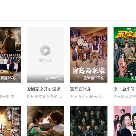
新至163集
全2868集
更新至302集
更
妈
爱回家之开心速递
宝岛西米乐
来！金来号
谢琼煖 洪都拉斯 陈仙梅 蓝苇华 苏晏霈 曾智希 曾子益 陈志强 郭
刘丹 单立文 汤盈盈 吕慧仪 罗乐林 马贯东 苏韵姿 周嘉洛 陈浚霆
尹昭德 何宜珊 黄瑄 卢彦泽 陈文山 王盈凯 黄婕菲 蔡祥 马国贤