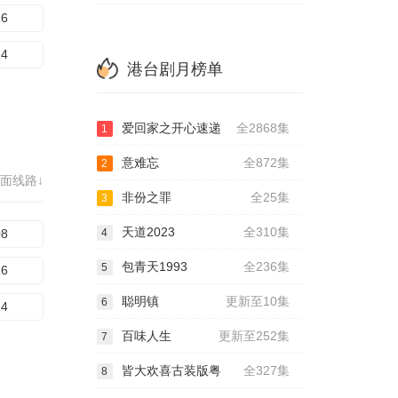
16
24
港台剧月榜单
爱回家之开心速递
全2868集
1
意难忘
全872集
2
面线路↓
非份之罪
全25集
3
天道2023
全310集
08
4
包青天1993
全236集
5
16
聪明镇
更新至10集
6
24
百味人生
更新至252集
7
皆大欢喜古装版粤
全327集
8