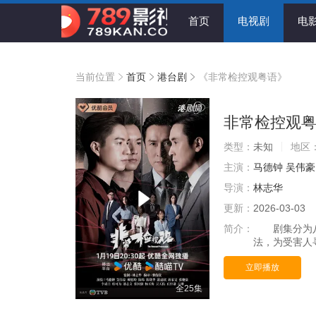
首页
电视剧
电
当前位置
首页
港台剧
《非常检控观粤语》
非常检控观
类型：
未知
地区
主演：
马德钟
吴伟豪
导演：
林志华
更新：
2026-03-03
简介：
剧集分为八个
法，为受害人
立即播放
全25集