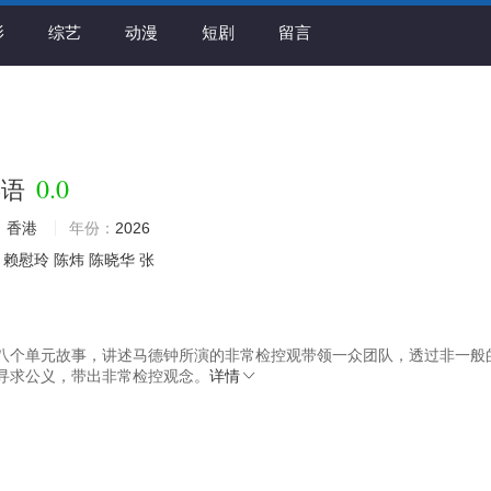
影
综艺
动漫
短剧
留言
0.0
粤语
：
香港
年份：
2026
赖慰玲
陈炜
陈晓华
张
单元故事，讲述马德钟所演的非常检控观带领一众团队，透过非一般
寻求公义，带出非常检控观念。
详情