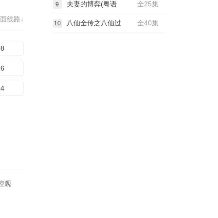
夫妻的博弈(粤语
全25集
9
面线路↓
八仙全传之八仙过
全40集
10
08
16
24
控观