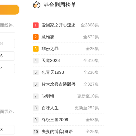
港台剧周榜单
爱回家之开心速递
全2868集
面线路↓
1
意难忘
全872集
2
08
非份之罪
全25集
3
16
天道2023
全310集
4
24
包青天1993
全236集
5
皆大欢喜古装版粤
全327集
6
聪明镇
更新至10集
7
百味人生
更新至252集
8
面线路↓
终极三国2009
全53集
9
08
夫妻的博弈(粤语
全25集
10