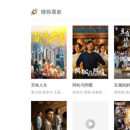
猜你喜欢
更新至252集
更新至45集
更
百味人生
阿松与阿暖
豆腐妈
黄少祺 谢承均 王振复 江宏恩 陈珮骐 王乐妍 窦智孔 江国宾 岳虹
柯叔元 韩瑜 张睿家 杨子仪