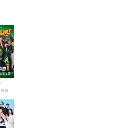
新至2集
！
周兴哲 袁澧林 邵雨薇 林思宇