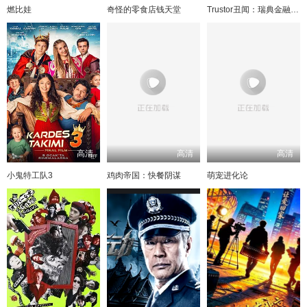
燃比娃
奇怪的零食店钱天堂
Trustor丑闻：瑞典金融案内幕
高清
高清
高清
小鬼特工队3
鸡肉帝国：快餐阴谋
萌宠进化论