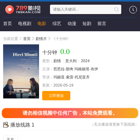
首页
电视剧
电影
综艺
动漫
短剧
留言
当前位置
首页
剧情片
《十分钟》
0.0
十分钟
类型：
剧情
意大利
2024
主演：
芭芭拉·朗奇
玛格丽塔·布伊
导演：
玛丽亚·索雷·托尼亚齐
更新：
2026-05-19
高清
立即播放
请勿相信视频中任何广告，本站免费观看。
播放线路 1
↓无法播放请更换下面线路↓
正片