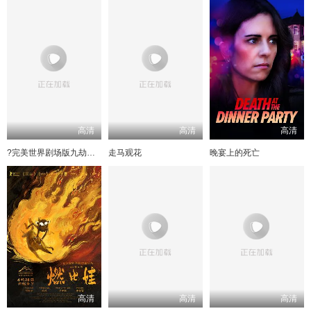
高清
高清
高清
?完美世界剧场版九劫焚天?
走马观花
晚宴上的死亡
高清
高清
高清