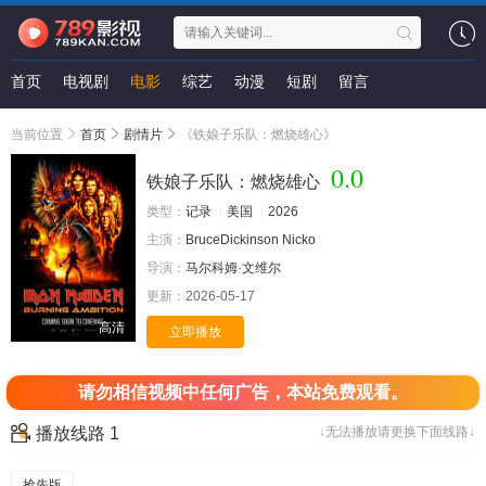
首页
电视剧
电影
综艺
动漫
短剧
留言
当前位置
首页
剧情片
《铁娘子乐队：燃烧雄心》
0.0
铁娘子乐队：燃烧雄心
类型：
记录
美国
2026
主演：
BruceDickinson
Nicko
导演：
马尔科姆·文维尔
更新：
2026-05-17
高清
立即播放
请勿相信视频中任何广告，本站免费观看。
播放线路 1
↓无法播放请更换下面线路↓
抢先版