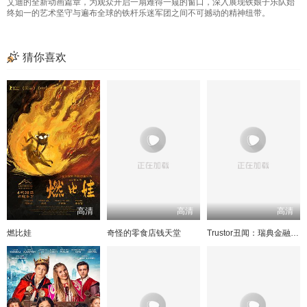
艾迪的全新动画篇章，为观众开启一扇难得一窥的窗口，深入展现铁娘子乐队始
终如一的艺术坚守与遍布全球的铁杆乐迷军团之间不可撼动的精神纽带。
猜你喜欢
高清
高清
高清
燃比娃
奇怪的零食店钱天堂
Trustor丑闻：瑞典金融案内幕