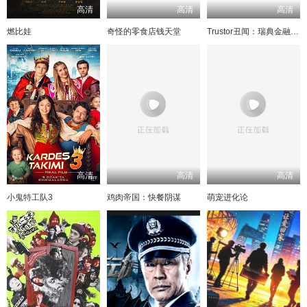
高清
高清
高清
燃比娃
奇怪的零食店钱天堂
Trustor丑闻：瑞典金融案内幕
高清
高清
高清
小鬼特工队3
鸡肉帝国：快餐阴谋
萌宠进化论