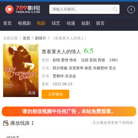
首页
电视剧
电影
综艺
动漫
短剧
留言
当前位置
首页
剧情片
《查泰莱夫人的情人》
6.5
查泰莱夫人的情人
类型：
剧情
爱情
情色
法国
英国
西德
1981
主演：
西尔维娅·克里斯蒂
谢恩·布赖恩特
尼古
导演：
贾斯特·杰克金
更新：
2022-06-23
高清
立即播放
请勿相信视频中任何广告，本站免费观看。
播放线路 1
↓无法播放请更换下面线路↓
HD中字