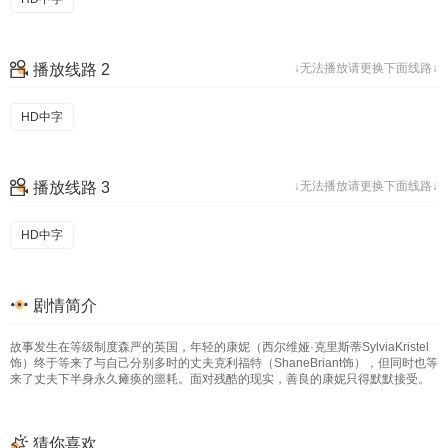
播放线路 2
↓无法播放请更换下面线路↓
HD中字
播放线路 3
↓无法播放请更换下面线路↓
HD中字
剧情简介
故事发生在等级制度森严的英国，年轻的康妮（西尔维娅·克里斯蒂SylviaKristel
饰）终于等来了与自己分别多时的丈夫克利福特（ShaneBriant饰），但同时也等
来了丈夫下半身永久瘫痪的噩耗。面对残酷的现实，善良的康妮只得默默接受。
猜你喜欢