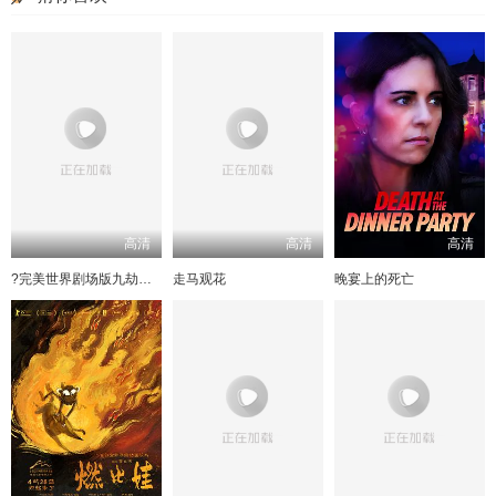
高清
高清
高清
?完美世界剧场版九劫焚天?
走马观花
晚宴上的死亡