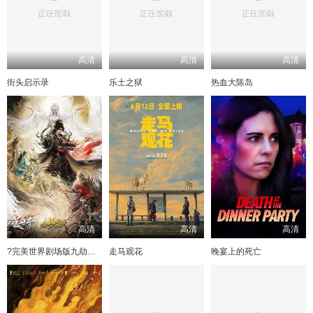
高清
高清
高清
街头启示录
乐土之狱
热血大陈岛
高清
高清
高清
?完美世界剧场版九劫焚天?
走马观花
晚宴上的死亡