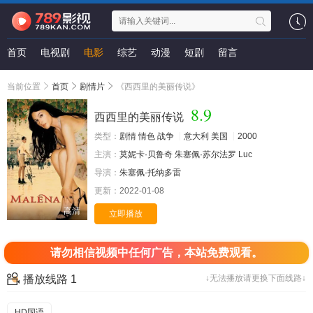
首页
电视剧
电影
综艺
动漫
短剧
留言
当前位置
首页
剧情片
《西西里的美丽传说》
8.9
西西里的美丽传说
类型：
剧情
情色
战争
意大利
美国
2000
主演：
莫妮卡·贝鲁奇
朱塞佩·苏尔法罗
Luc
导演：
朱塞佩·托纳多雷
更新：
2022-01-08
高清
立即播放
请勿相信视频中任何广告，本站免费观看。
播放线路 1
↓无法播放请更换下面线路↓
HD国语