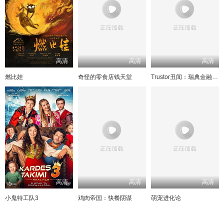
高清
高清
高清
燃比娃
奇怪的零食店钱天堂
Trustor丑闻：瑞典金融案内幕
高清
高清
高清
小鬼特工队3
鸡肉帝国：快餐阴谋
萌宠进化论