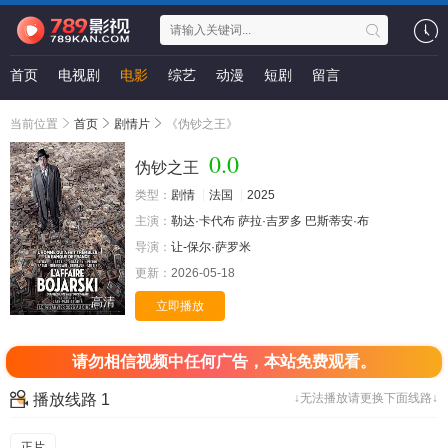
首页
电视剧
电影
综艺
动漫
短剧
留言
当前位置
首页
剧情片
《伪钞之王》
0.0
伪钞之王
类型：
剧情
法国
2025
主演：
勒达·卡代布
萨拉·吉罗多
巴斯蒂安·布
导演：
让-保尔·萨罗米
更新：
2026-05-18
高清
立即播放
请勿相信视频中任何广告，本站免费观看。
播放线路 1
↓无法播放请更换下面线路↓
正片