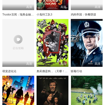
高清
高清
高清
Trustor丑闻：瑞典金融案内幕
小鬼特工队3
鸡肉帝国：快餐阴谋
高清
高清
高清
萌宠进化论
奥莉佛是狗，（天哪！！）这家伙电影版
斩毒行动