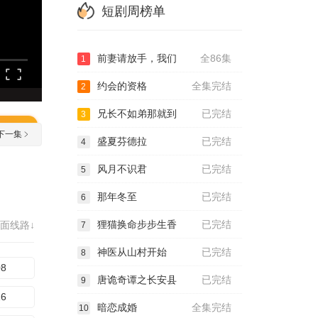
短剧周榜单
前妻请放手，我们
全86集
1
约会的资格
全集完结
2
兄长不如弟那就到
已完结
3
下一集
盛夏芬德拉
已完结
4
风月不识君
已完结
5
那年冬至
已完结
6
狸猫换命步步生香
已完结
面线路↓
7
神医从山村开始
已完结
8
08
唐诡奇谭之长安县
已完结
9
16
暗恋成婚
全集完结
10