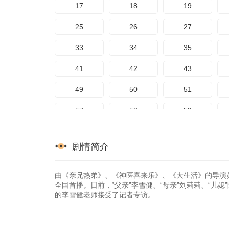
17
18
19
25
26
27
33
34
35
41
42
43
49
50
51
57
58
59
65
66
67
剧情简介
73
74
75
81
82
83
由《亲兄热弟》、《神医喜来乐》、《大生活》的导演
全国首播。日前，“父亲”李雪健、“母亲”刘莉莉、“儿
的李雪健老师接受了记者专访。