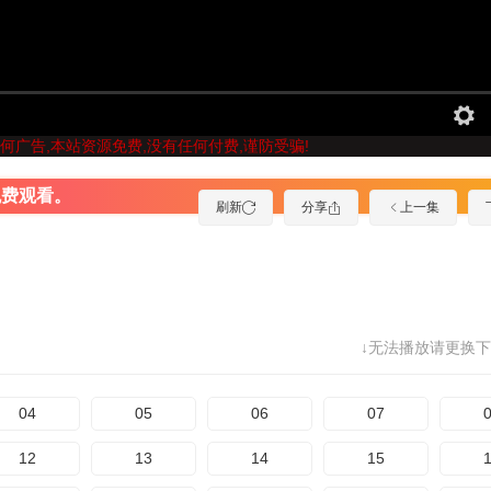
何广告,本站资源免费,没有任何付费,谨防受骗!
免费观看。
刷新
分享
上一集
↓无法播放请更换下
04
05
06
07
12
13
14
15