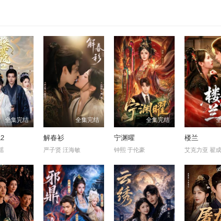
全集完结
全集完结
全集完结
2
解春衫
宁渊曜
楼兰
瑶
严子贤 汪海敏
钟熙 于伦豪
艾克力亚 翟