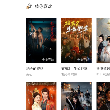
猜你喜欢
全集完结
全集完结
约会的资格
破茧2：生如野草
换巢鸾凤
未知
曹竣柯 郭颖
明川 韩乐