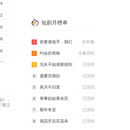
24
32
短剧月榜单
40
48
前妻请放手，我们
全86集
1
56
约会的资格
全集完结
2
64
兄长不如弟那就到
已完结
3
72
盛夏芬德拉
已完结
4
80
风月不识君
已完结
5
掌事姑姑掌东宫
已完结
6
山》，
”宋江
那年冬至
已完结
7
我花开后百花杀
已完结
8