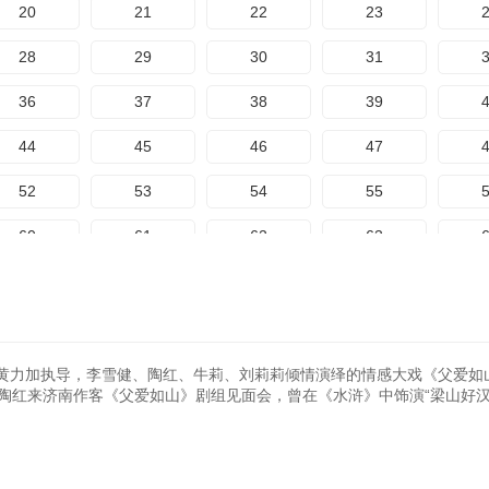
20
21
22
23
28
29
30
31
36
37
38
39
44
45
46
47
52
53
54
55
60
61
62
63
68
69
70
71
76
77
78
79
84
85
86
87
黄力加执导，李雪健、陶红、牛莉、刘莉莉倾情演绎的情感大戏《父爱如
媳”陶红来济南作客《父爱如山》剧组见面会，曾在《水浒》中饰演“梁山好汉