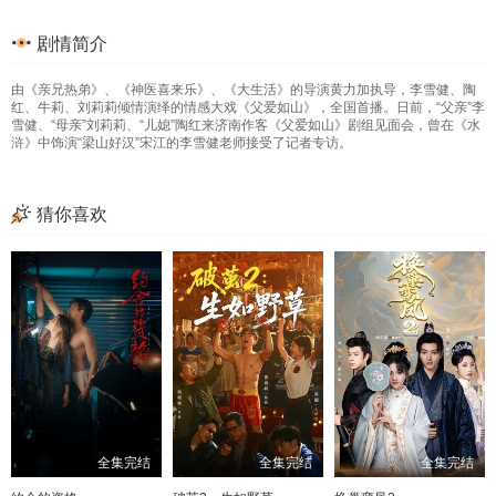
33
34
35
36
剧情简介
37
38
39
40
由《亲兄热弟》、《神医喜来乐》、《大生活》的导演黄力加执导，李雪健、陶
41
42
43
44
红、牛莉、刘莉莉倾情演绎的情感大戏《父爱如山》，全国首播。日前，“父亲”李
雪健、“母亲”刘莉莉、“儿媳”陶红来济南作客《父爱如山》剧组见面会，曾在《水
45
46
47
48
浒》中饰演“梁山好汉”宋江的李雪健老师接受了记者专访。
49
50
51
52
猜你喜欢
53
54
55
56
57
58
59
60
61
62
63
64
65
66
67
68
69
70
71
72
73
74
75
76
全集完结
全集完结
全集完结
77
78
79
80