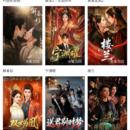
约会的资格
破茧2：生如野草
换巢鸾凤2
81
82
83
84
85
86
87
全集完结
全集完结
全集完结
解春衫
宁渊曜
楼兰