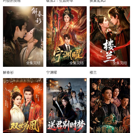
约会的资格
破茧2：生如野草
换巢鸾凤2
81
82
83
84
85
86
87
全集完结
全集完结
全集完结
解春衫
宁渊曜
楼兰