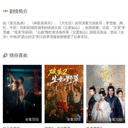
33
34
35
36
剧情简介
37
38
39
40
由《亲兄热弟》、《神医喜来乐》、《大生活》的导演黄力加执导，李雪健、陶
41
42
43
44
红、牛莉、刘莉莉倾情演绎的情感大戏《父爱如山》，全国首播。日前，“父亲”李
雪健、“母亲”刘莉莉、“儿媳”陶红来济南作客《父爱如山》剧组见面会，曾在《水
45
46
47
48
浒》中饰演“梁山好汉”宋江的李雪健老师接受了记者专访。
49
50
51
52
猜你喜欢
53
54
55
56
57
58
59
60
61
62
63
64
65
66
67
68
69
70
71
72
73
74
75
76
全集完结
全集完结
全集完结
77
78
79
80