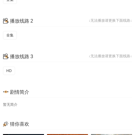
播放线路 2
↓无法播放请更换下面线路↓
全集
播放线路 3
↓无法播放请更换下面线路↓
HD
剧情简介
暂无简介
猜你喜欢