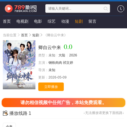
首页
电视剧
电影
综艺
动漫
短剧
留言
当前位置
首页
短剧
《卿自云中来》
0.0
卿自云中来
类型：
未知
大陆
2026
主演：
钢铁肉肉
祁文婷
导演：
未知
更新：
2026-05-09
全集完结
立即播放
请勿相信视频中任何广告，本站免费观看。
播放线路 1
↓无法播放请更换下面线路↓
全集