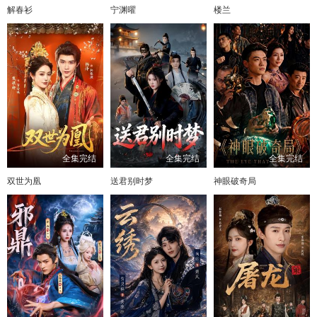
解春衫
宁渊曜
楼兰
全集完结
全集完结
全集完结
双世为凰
送君别时梦
神眼破奇局