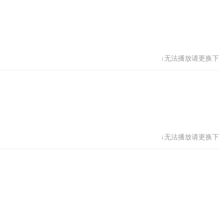
↓无法播放请更换下
↓无法播放请更换下