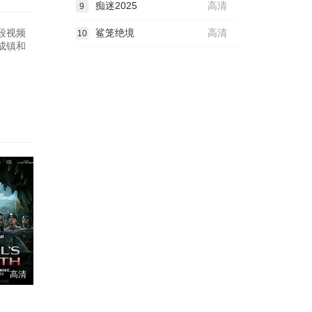
痴迷2025
高清
9
段视频
鲨笼绝境
高清
10
成镇和
高清