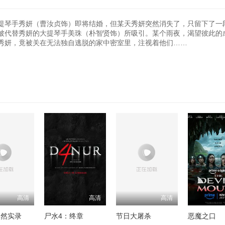
提琴手秀妍（曹汝贞饰）即将结婚，但某天秀妍突然消失了，只留下了一
被代替秀妍的大提琴手美珠（朴智贤饰）所吸引。某个雨夜，渴望彼此的
秀妍，竟被关在无法独自逃脱的家中密室里，注视着他们……
高清
高清
高清
自然实录
尸水4：终章
节日大屠杀
恶魔之口