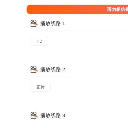
请勿相信
播放线路 1
HD
播放线路 2
正片
播放线路 3