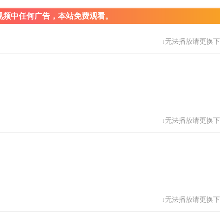
视频中任何广告，本站免费观看。
↓无法播放请更换下
↓无法播放请更换下
↓无法播放请更换下