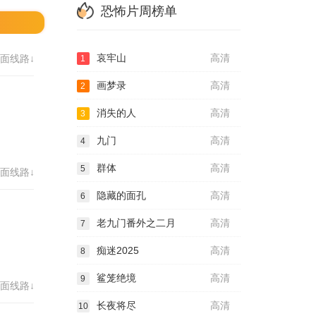
恐怖片周榜单
哀牢山
高清
面线路↓
1
画梦录
高清
2
消失的人
高清
3
九门
高清
4
群体
高清
5
面线路↓
隐藏的面孔
高清
6
老九门番外之二月
高清
7
痴迷2025
高清
8
鲨笼绝境
高清
9
面线路↓
长夜将尽
高清
10