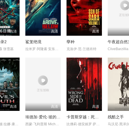
高清
高清
高清
录2
鲨笼绝境
孽种
午夜超自然
森 张雪菡
拉米罗·阿隆索 安东尼奥·班德拉斯 瑞安·伯特罗奇 耶斯·利奥
克洛伊·范·兰德肖特
高清
高清
高清
口
埃德加·爱伦·坡的椭圆形肖像
卡普斯穿越：死亡的反面
残酷之手
凯瑟琳·纽顿 拉娜·康多 尼科·希拉加
西蒙·飞利普斯 MichaelSwatton
比佛莉·德安姬罗 萨宾娜·加德克奇