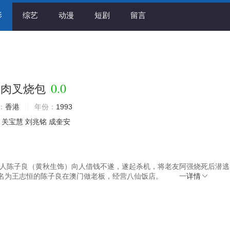
影
综艺
动漫
短剧
留言
》
0.0
人肉叉烧包
：
香港
年份：
1993
关宝慧
刘兆铭
成奎安
香港人陈子良（黄秋生饰）向人借钱不遂，遂起杀机，将老友阿强烧死后潜
名为王志恒的陈子良在澳门做老板，经营八仙饭店。 一
详情