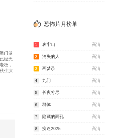
恐怖片月榜单
哀牢山
高清
1
在澳门做
消失的人
高清
2
已经无
老板，
画梦录
高清
3
黄秋生演
九门
高清
4
长夜将尽
高清
5
群体
高清
6
隐藏的面孔
高清
7
痴迷2025
高清
8