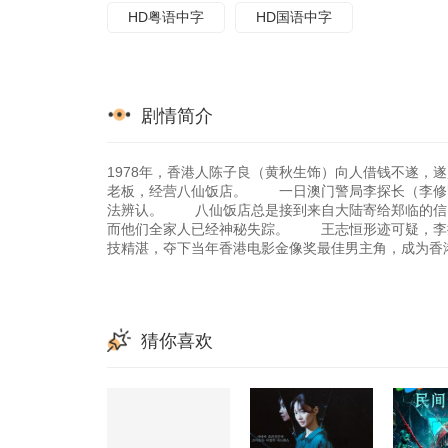
HD粤语中字
HD国语中字
剧情简介
1978年，香港人陈子良（黄秋生饰）向人借钱不遂，
老板，经营八仙饭店。 一日澳门警局李探长（李修
法辨认。 八仙饭店总是接到来自大陆寄给郑临的信
而他们全家人已经神秘失踪。 王志恒形迹可疑，李探长
技精湛，夺下当年香港电影金像奖最佳男主角，成为香
猜你喜欢