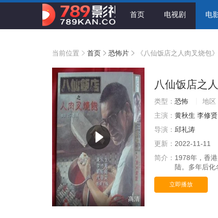
首页
电视剧
电
当前位置
首页
恐怖片
《八仙饭店之人肉叉烧包
八仙饭店之
类型：
恐怖
地区
主演：
黄秋生
李修贤
导演：
邱礼涛
更新：
2022-11-11
简介：
1978年，
陆。多年后化
立即播放
高清