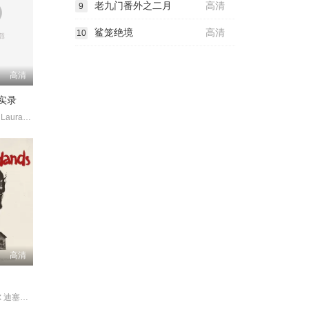
老九门番外之二月
高清
9
鲨笼绝境
高清
10
高清
实录
CliveBarzillia LauraBremer
高清
马沃尼·黑泽尔 迪塞尔·拉托拉卡