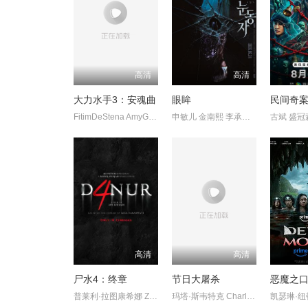
高清
高清
大力水手3：安魂曲
眼眸
民间奇案
FitimDeStena AmyGibbons JackHyde史蒂芬·莫瑞
申敏儿 金南熙 李承勇 金英雅
古斌 盛冠
高清
高清
尸水4：终章
节日大屠杀
恶魔之
普莱利·拉图康希娜 ZeeAsadel
玛塔·斯韦特克 CharlieBond