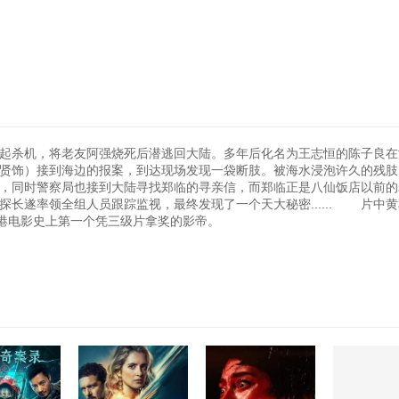
遂起杀机，将老友阿强烧死后潜逃回大陆。多年后化名为王志恒的陈子良
贤饰）接到海边的报案，到达现场发现一袋断肢。被海水浸泡许久的残肢
，同时警察局也接到大陆寻找郑临的寻亲信，而郑临正是八仙饭店以前的
遂率领全组人员跟踪监视，最终发现了一个天大秘密...... 片中
港电影史上第一个凭三级片拿奖的影帝。