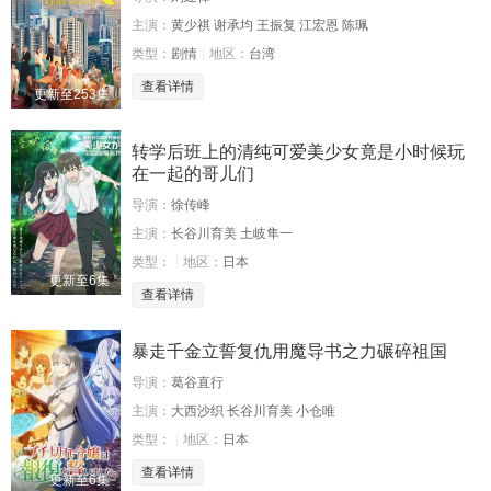
主演：
黄少祺 谢承均 王振复 江宏恩 陈珮
类型：
剧情
地区：
台湾
查看详情
更新至253集
转学后班上的清纯可爱美少女竟是小时候玩
在一起的哥儿们
导演：
徐传峰
主演：
长谷川育美 土岐隼一
类型：
地区：
日本
更新至6集
查看详情
暴走千金立誓复仇用魔导书之力碾碎祖国
导演：
葛谷直行
主演：
大西沙织 长谷川育美 小仓唯
类型：
地区：
日本
查看详情
更新至6集