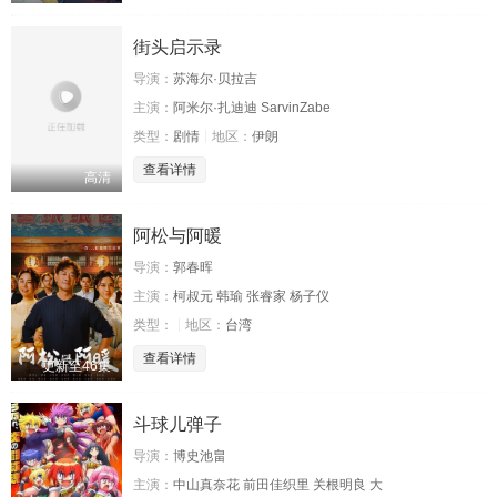
街头启示录
导演：
苏海尔·贝拉吉
主演：
阿米尔·扎迪迪 SarvinZabe
类型：
剧情
地区：
伊朗
查看详情
高清
阿松与阿暖
导演：
郭春晖
主演：
柯叔元 韩瑜 张睿家 杨子仪
类型：
地区：
台湾
查看详情
更新至46集
斗球儿弹子
导演：
博史池畠
主演：
中山真奈花 前田佳织里 关根明良 大