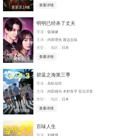
查看详情
更新至19集
明明已经杀了丈夫
导演：
饭塚健
主演：
内田理央 渡边圭祐
类型：
地区：
日本
查看详情
更新至6集
碧蓝之海第三季
导演：
高松信司
主演：
内田雄马 木村良平 安元洋贵
类型：
地区：
日本
查看详情
更新至6集
百味人生
导演：
刘建律