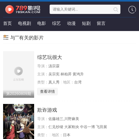
首页
电视剧
电影
综艺
动漫
短剧
留言
与""有关的影片
综艺玩很大
导演：
汤宗霖
主演：
吴宗宪 林柏昇 黄鸿升
类型：
真人秀
地区：
台湾
查看详情
第20260809期
欺诈游戏
导演：
佐藤雄三,川野麻美
主演：
仁见纱绫 大冢刚央 中谷一博 飞田展
类型：
地区：
日本