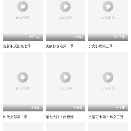
全21集
全3集
全26集
喜新不厌旧第七季
失败掠食者第一季
少女卧底第三季
全8集
全6集
全3集
炸天女郎第二季
第七大陆：南极洲
空运可卡因：高空三万尺走私奇案