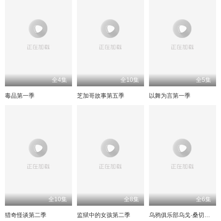
全4集
全10集
全5集
毒品第一季
芝加哥故事第五季
以舞为言第一季
全10集
全8集
全6集
猎奇怪谈第二季
监狱中的女孩第二季
乌鸦俱乐部乌戈·桑切斯之歌