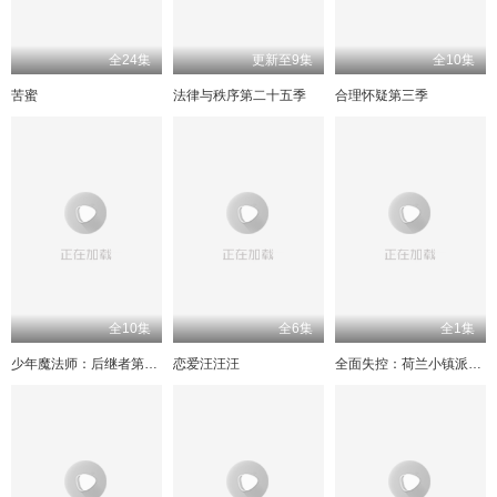
全24集
更新至9集
全10集
苦蜜
法律与秩序第二十五季
合理怀疑第三季
全10集
全6集
全1集
少年魔法师：后继者第二季
恋爱汪汪汪
全面失控：荷兰小镇派对之乱第一季