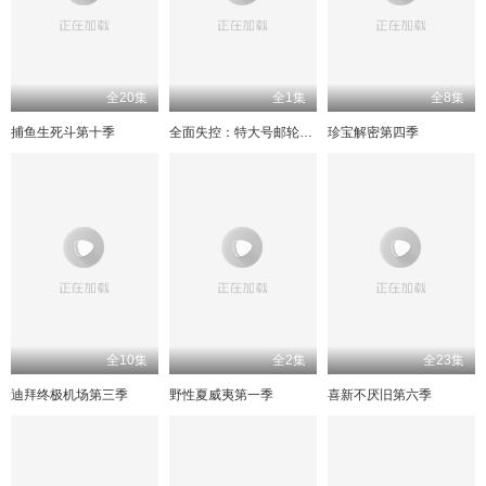
全20集
全1集
全8集
捕鱼生死斗第十季
全面失控：特大号邮轮危机第一季
珍宝解密第四季
全10集
全2集
全23集
迪拜终极机场第三季
野性夏威夷第一季
喜新不厌旧第六季