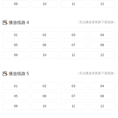
09
10
11
12
播放线路 4
↓无法播放请更换下面线路↓
01
02
03
04
05
06
07
08
09
10
11
12
播放线路 5
↓无法播放请更换下面线路↓
01
02
03
04
05
06
07
08
09
10
11
12