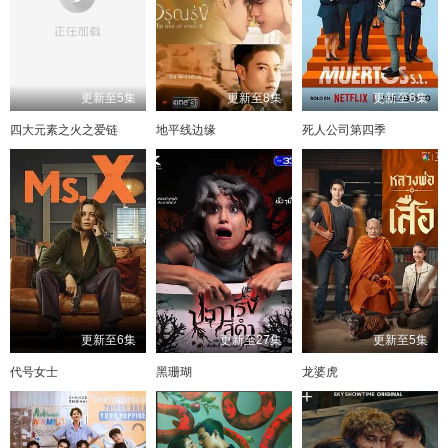
更新至5集
更新至8集
更新至6集
四大元素之火之爱链
地平线边缘
死人公司第四季
更新至6集
更新至27集
更新至5集
代号女士
黑珊瑚
龙婆虎