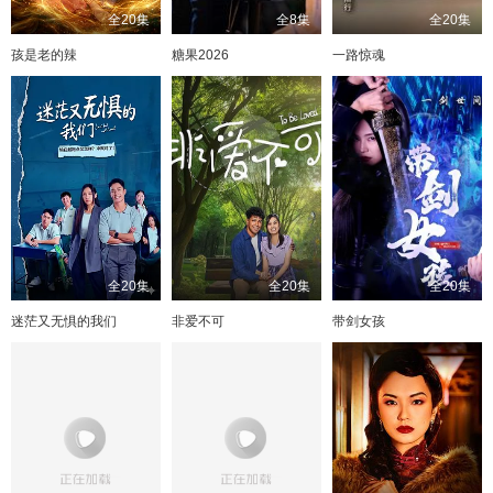
全20集
全8集
全20集
孩是老的辣
糖果2026
一路惊魂
全20集
全20集
全20集
迷茫又无惧的我们
非爱不可
带剑女孩