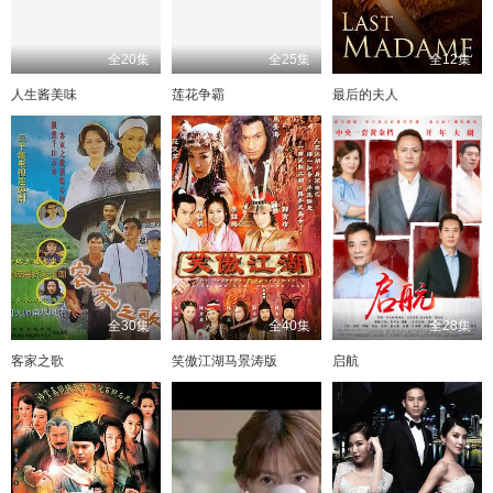
全20集
全25集
全12集
人生酱美味
莲花争霸
最后的夫人
全30集
全40集
全28集
客家之歌
笑傲江湖马景涛版
启航