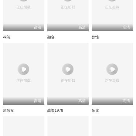
高清
高清
高清
构筑
融合
兽性
高清
高清
高清
黑煞女
战栗1978
乐咒