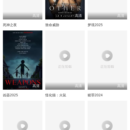
高清
高清
高清
死神之夜
致命威胁
梦境2025
高清
高清
高清
凶器2025
怪化猫：火鼠
赎罪2024