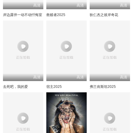
高清
高清
高清
岸边露伴一动不动忏悔室
救赎者2025
狄仁杰之彼岸奇花
高清
高清
高清
去死吧，我的爱
宿主2025
弗兰肯斯坦2025