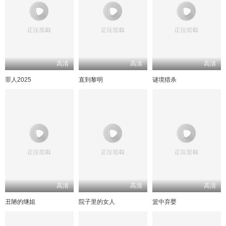
高清
高清
高清
罪人2025
直到黎明
谜境猎杀
高清
高清
高清
丑陋的继姐
院子里的女人
篮中弃婴