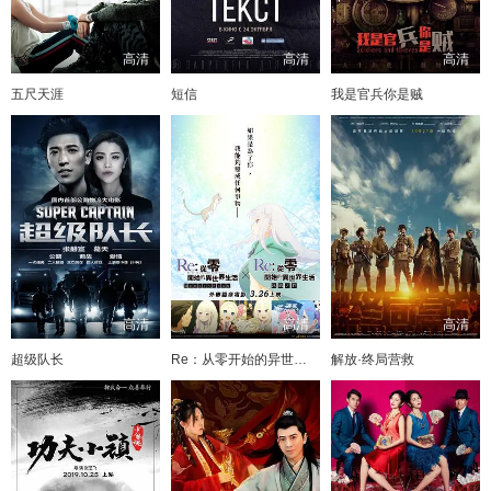
高清
高清
高清
五尺天涯
短信
我是官兵你是贼
高清
高清
高清
超级队长
Re：从零开始的异世界生活 冰结之绊
解放·终局营救