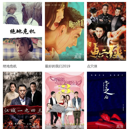
高清
高清
高清
绝地危机
最好的我们2019
点穴侠
高清
高清
高清