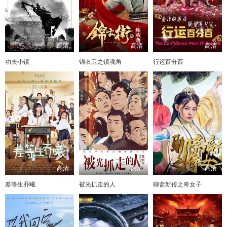
高清
高清
高清
功夫小镇
锦衣卫之镇魂角
行运百分百
高清
高清
高清
差等生乔曦
被光抓走的人
聊斋新传之奇女子