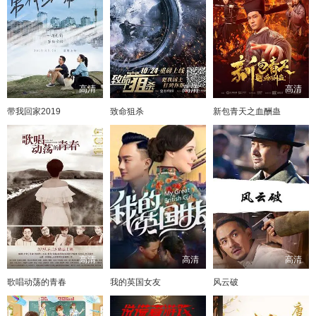
高清
高清
高清
带我回家2019
致命狙杀
新包青天之血酬蛊
高清
高清
高清
歌唱动荡的青春
我的英国女友
风云破