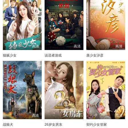
高清
高清
高清
猫腻少女
说谎者游戏
唐少女汐彦
高清
高清
高清
战狼犬
26岁女房东
契约少女管家