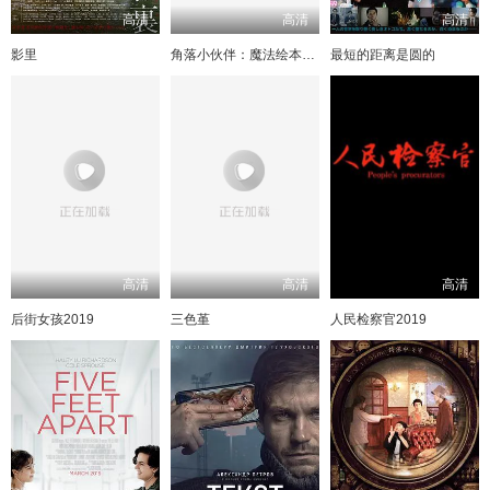
高清
高清
高清
影里
角落小伙伴：魔法绘本里的新朋友
最短的距离是圆的
高清
高清
高清
后街女孩2019
三色堇
人民检察官2019