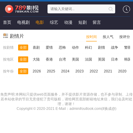
首页
电视剧
电影
综艺
动漫
短剧
留言
剧情片
按时间
按人气
按评分
按剧情
全部
喜剧
爱情
恐怖
动作
科幻
剧情
战争
警匪
按地区
全部
大陆
香港
台湾
美国
法国
英国
日本
韩国
按年份
全部
2026
2025
2024
2023
2022
2021
2020
免责声明:本网站只提供web页面服务，并不提供影片资源存储，也不参与录制、上传
若本站收录的节目无意侵犯了贵司版权，请给网页底部邮箱地址来信，我们会及时处
理，谢谢！
Copyright © 2020-2021 E-Mail：admin#outlook.com(#换成@)