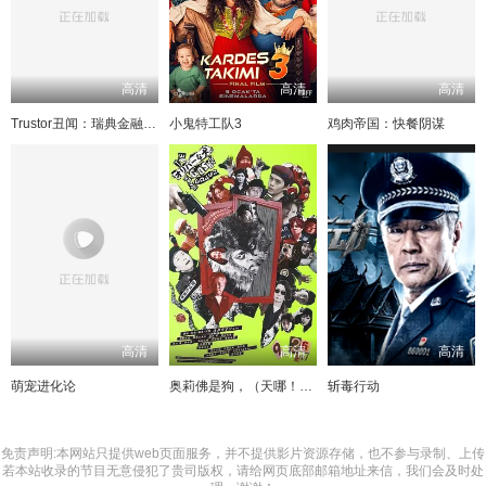
高清
高清
高清
Trustor丑闻：瑞典金融案内幕
小鬼特工队3
鸡肉帝国：快餐阴谋
高清
高清
高清
萌宠进化论
奥莉佛是狗，（天哪！！）这家伙电影版
斩毒行动
免责声明:本网站只提供web页面服务，并不提供影片资源存储，也不参与录制、上传
若本站收录的节目无意侵犯了贵司版权，请给网页底部邮箱地址来信，我们会及时处