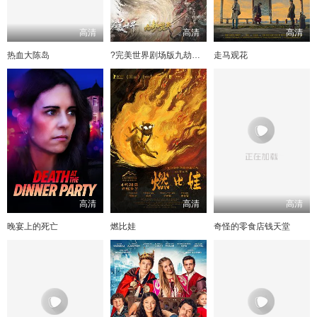
高清
高清
高清
热血大陈岛
?完美世界剧场版九劫焚天?
走马观花
高清
高清
高清
晚宴上的死亡
燃比娃
奇怪的零食店钱天堂