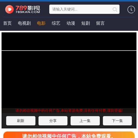
首页
电视剧
电影
综艺
动漫
短剧
留言
请勿相信视频中的任何广告,本站资源免费,没有任何付费,谨防受骗!
刷新
分享
上一集
下一集
请勿相信视频中任何广告，本站免费观看。