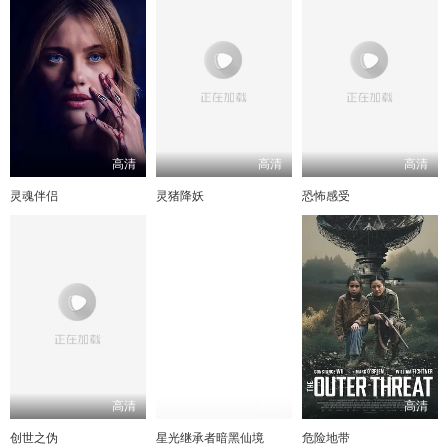
高清
高清
高清
灵魂伴侣
灵猪降妖
恐怖感受
高清
高清
高清
创世之伪
星光继承者暗黑仙境
危险地带