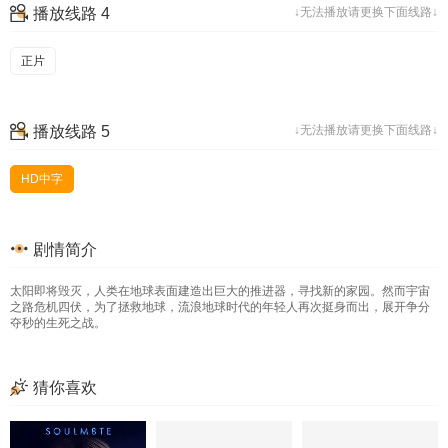
播放线路 4
↓无法播放请更换下面线路↓
正片
播放线路 5
↓无法播放请更换下面线路↓
HD中字
剧情简介
太阳即将毁灭，人类在地球表面建造出巨大的推进器，寻找新的家园。然而宇宙
之路危机四伏，为了拯救地球，流浪地球时代的年轻人再次挺身而出，展开争分
夺秒的生死之战。
猜你喜欢