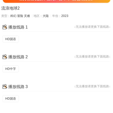
流浪地球2
类型：
科幻
冒险
灾难
地区：
大陆
年份：
2023
播放线路 1
↓无法播放请更换下面线路↓
HD国语
播放线路 2
↓无法播放请更换下面线路↓
HD中字
播放线路 3
↓无法播放请更换下面线路↓
HD国语