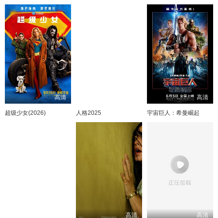
高清
高清
高清
超级少女(2026)
人格2025
宇宙巨人：希曼崛起
高清
高清
高清