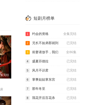
短剧月榜单
约会的资格
全集完结
1
兄长不如弟那就到
已完结
2
前妻请放手，我们
全86集
3
盛夏芬德拉
已完结
4
风月不识君
已完结
5
全集完结
掌事姑姑掌东宫
已完结
6
那年冬至
已完结
7
成露
我花开后百花杀
已完结
8