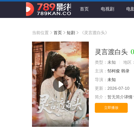
首页
电视剧
电
当前位置
首页
短剧
《灵言渡白头》
0
灵言渡白头
类型：
未知
地区
主演：
邹柯俊
韩录
导演：
未知
更新：
2026-07-10
简介：
暂无简介
详情
立即播放
全集完结