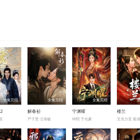
全集完结
全集完结
全集完结
2
解春衫
宁渊曜
楼兰
瑶
严子贤 汪海敏
钟熙 于伦豪
艾克力亚 翟