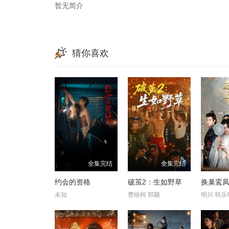
暂无简介
猜你喜欢
全集完结
全集完结
约会的资格
破茧2：生如野草
换巢鸾凤
未知
曹竣柯 郭颖
明川 韩乐