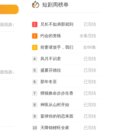
短剧周榜单
兄长不如弟那就到
已完结
面线路↓
1
约会的资格
全集完结
2
前妻请放手，我们
全86集
3
风月不识君
已完结
4
盛夏芬德拉
已完结
5
面线路↓
那年冬至
已完结
6
狸猫换命步步生香
已完结
7
神医从山村开始
已完结
8
宴律你的初恋来面
已完结
9
天降锦鲤旺全家
已完结
10