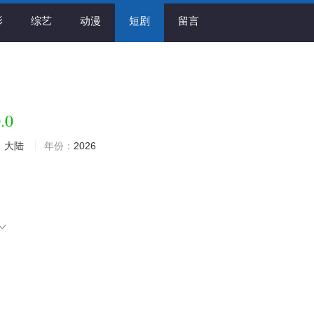
影
综艺
动漫
短剧
留言
.0
：
大陆
年份：
2026