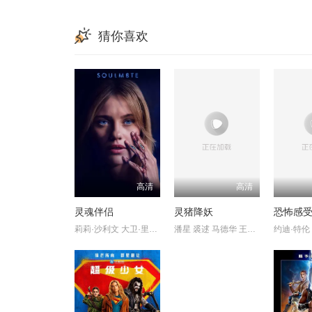
猜你喜欢
高清
高清
灵魂伴侣
灵猪降妖
恐怖感
莉莉·沙利文 大卫·里达尔
潘星 裘逑 马德华 王李丹鈮