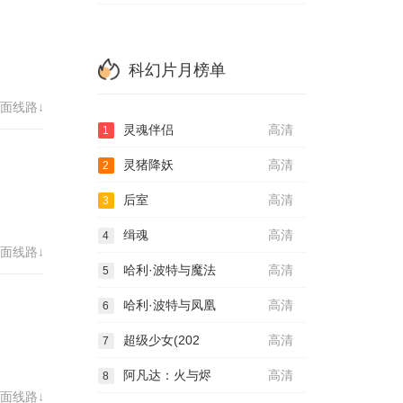
科幻片月榜单
面线路↓
灵魂伴侣
高清
1
灵猪降妖
高清
2
后室
高清
3
缉魂
高清
4
面线路↓
哈利·波特与魔法
高清
5
哈利·波特与凤凰
高清
6
超级少女(202
高清
7
阿凡达：火与烬
高清
8
面线路↓