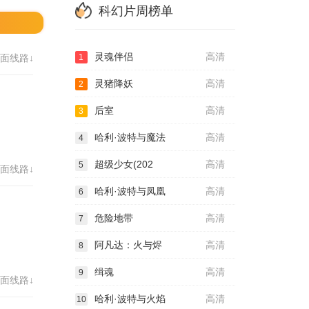
科幻片周榜单
灵魂伴侣
高清
面线路↓
1
灵猪降妖
高清
2
后室
高清
3
哈利·波特与魔法
高清
4
超级少女(202
高清
5
面线路↓
哈利·波特与凤凰
高清
6
危险地带
高清
7
阿凡达：火与烬
高清
8
缉魂
高清
9
面线路↓
哈利·波特与火焰
高清
10