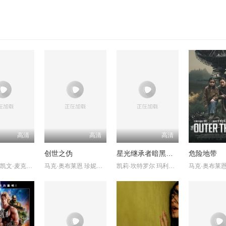
高清
高清
高清
受
创世之伪
星光继承者暗黑仙境
危险地带
约迪·特伦 凯文·麦克克科尔
马克·奥布莱恩 珍妮特·波特
凯莉·坎特罗尔 玛利亚·贝克
马克·奥布莱恩