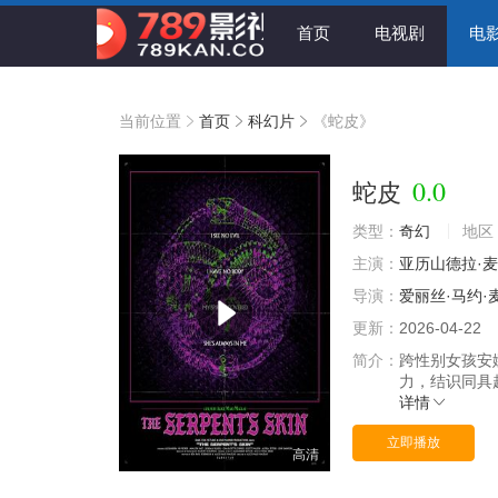
首页
电视剧
电
当前位置
首页
科幻片
《蛇皮》
0.0
蛇皮
类型：
奇幻
地区
主演：
亚历山德拉·
导演：
爱丽丝·马约·
更新：
2026-04-22
简介：
跨性别女孩安
力，结识同具
详情
立即播放
高清