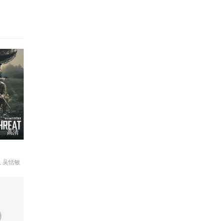
高清
 吴恬敏