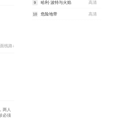
哈利·波特与火焰
高清
9
危险地带
高清
10
面线路↓
，两人
珍必须