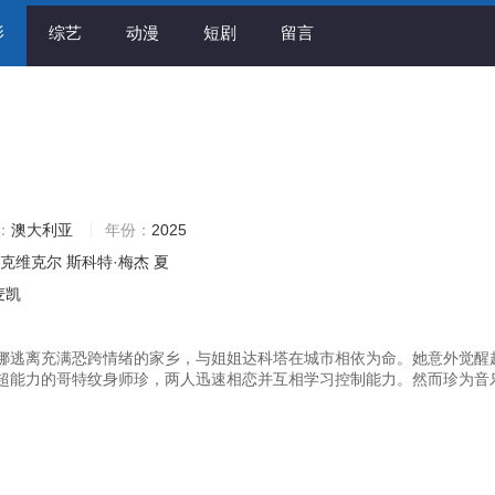
影
综艺
动漫
短剧
留言
：
澳大利亚
年份：
2025
麦克维克尔
斯科特·梅杰
夏
麦凯
娜逃离充满恐跨情绪的家乡，与姐姐达科塔在城市相依为命。她意外觉醒
超能力的哥特纹身师珍，两人迅速相恋并互相学习控制能力。然而珍为音