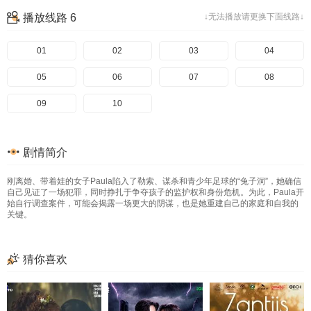
播放线路 6
↓无法播放请更换下面线路↓
01
02
03
04
05
06
07
08
09
10
剧情简介
刚离婚、带着娃的女子Paula陷入了勒索、谋杀和青少年足球的“兔子洞”，她确信
自己见证了一场犯罪，同时挣扎于争夺孩子的监护权和身份危机。为此，Paula开
始自行调查案件，可能会揭露一场更大的阴谋，也是她重建自己的家庭和自我的
关键。
猜你喜欢