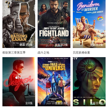
更新至8集
更新至2集
更新至2集
权欲第三章第五季
战斗之地
贝尼多姆命案
全8集
更新至3集
更新至6集