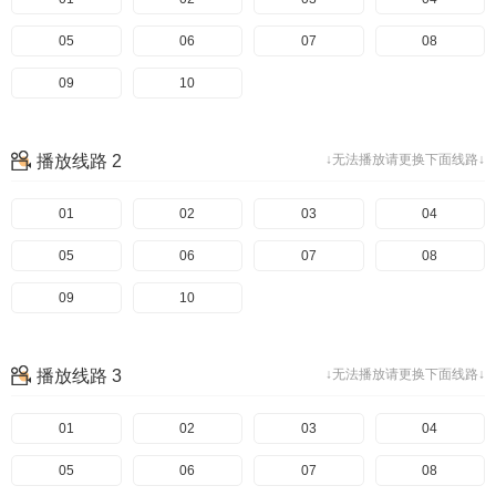
05
06
07
08
09
10
播放线路 2
↓无法播放请更换下面线路↓
01
02
03
04
05
06
07
08
09
10
播放线路 3
↓无法播放请更换下面线路↓
01
02
03
04
05
06
07
08