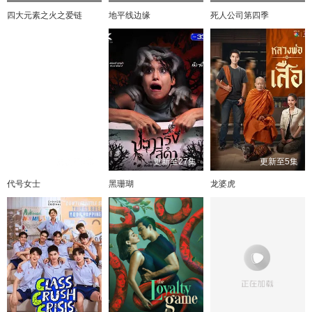
四大元素之火之爱链
地平线边缘
死人公司第四季
更新至6集
更新至27集
更新至5集
代号女士
黑珊瑚
龙婆虎