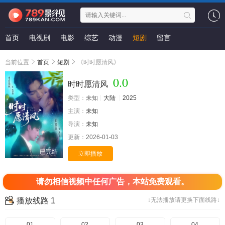
首页
电视剧
电影
综艺
动漫
短剧
留言
当前位置
首页
短剧
《时时愿清风》
0.0
时时愿清风
类型：
未知
大陆
2025
主演：
未知
导演：
未知
更新：
2026-01-03
已完结
立即播放
请勿相信视频中任何广告，本站免费观看。
播放线路 1
↓无法播放请更换下面线路↓
01
02
03
04