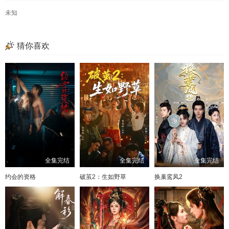
未知
猜你喜欢
全集完结
全集完结
全集完结
约会的资格
破茧2：生如野草
换巢鸾凤2