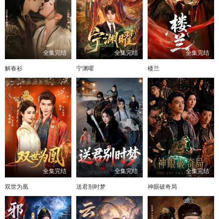
全集完结
全集完结
全集完结
解春衫
宁渊曜
楼兰
全集完结
全集完结
全集完结
双世为凰
送君别时梦
神眼破奇局