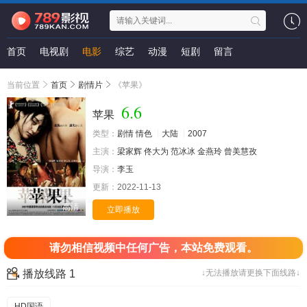
首页
电视剧
电影
综艺
动漫
短剧
留言
当前位置
首页
剧情片
《苹果》
6.6
苹果
类型：
剧情
情色
大陆
2007
主演：
梁家辉
佟大为
范冰冰
金燕玲
曾美慧孜
导演：
李玉
更新：
2022-11-13
高清
立即播放
请勿相信视频中任何广告，本站免费观看。
播放线路 1
↓无法播放请更换下面线路↓
HD国语