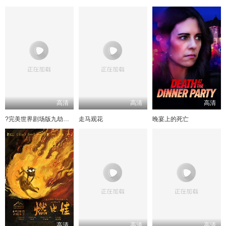
高清
高清
高清
?完美世界剧场版九劫焚天?
走马观花
晚宴上的死亡
高清
高清
高清