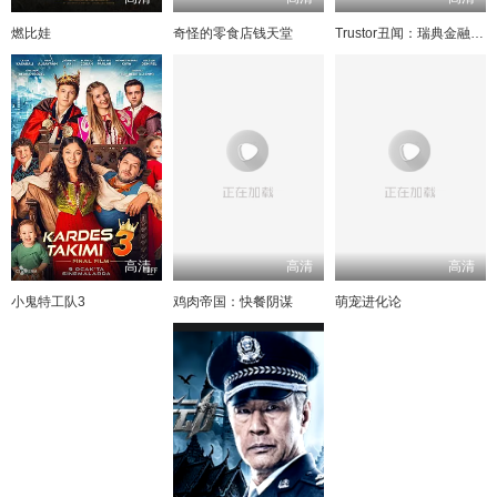
燃比娃
奇怪的零食店钱天堂
Trustor丑闻：瑞典金融案内幕
高清
高清
高清
小鬼特工队3
鸡肉帝国：快餐阴谋
萌宠进化论