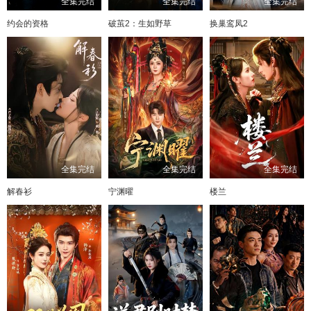
全集完结
全集完结
全集完结
约会的资格
破茧2：生如野草
换巢鸾凤2
全集完结
全集完结
全集完结
解春衫
宁渊曜
楼兰