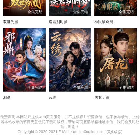
全集完结
全集完结
全集完结
双世为凰
送君别时梦
神眼破奇局
全集完结
全集完结
全集完结
邪鼎
云绣
屠龙：策
免责声明:本网站只提供web页面服务，并不提供影片资源存储，也不参与录制、上传
若本站收录的节目无意侵犯了贵司版权，请给网页底部邮箱地址来信，我们会及时处
理，谢谢！
Copyright © 2020-2021 E-Mail：admin#outlook.com(#换成@)