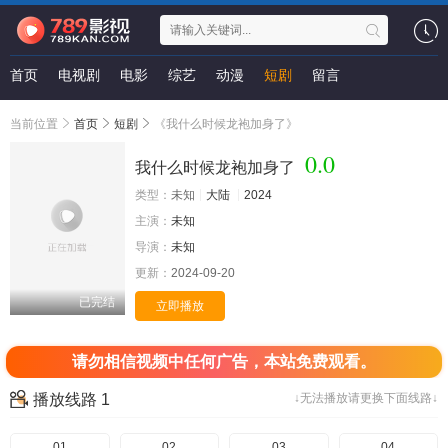
首页
电视剧
电影
综艺
动漫
短剧
留言
当前位置
首页
短剧
《我什么时候龙袍加身了》
0.0
我什么时候龙袍加身了
类型：
未知
大陆
2024
主演：
未知
导演：
未知
更新：
2024-09-20
已完结
立即播放
请勿相信视频中任何广告，本站免费观看。
播放线路 1
↓无法播放请更换下面线路↓
01
02
03
04