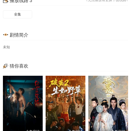
播放线路 3
↓无法播放请更换下面线路↓
49
50
51
52
53
54
55
56
全集
57
58
59
60
剧情简介
61
62
63
64
65
66
67
68
未知
69
猜你喜欢