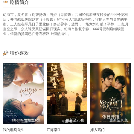
剧情简介
幻海市，夏冬青（刘智扬饰）与娅（肖茵饰）共同经营着昼夜转换的444号便利
店，并与酷似失踪赵吏（于毅饰）的“守夜人”结成新搭档，守护人界与灵界的平
衡。三人组在平凡日子里化解了多起异事，然而，一场意外打破了平静……红月
当空之际，众人诛灭其阴谋回归现实。幻海市恢复宁静，444号便利店继续营
业，但新的异闻已在青石板路上悄然滋生。
猜你喜欢
更新至6集
更新至26集
更新至10集
我的鸵鸟先生
江海潮生
嫁入高门