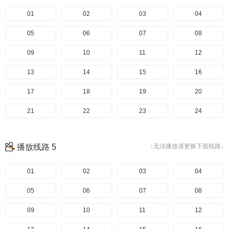
01
02
03
04
05
06
07
08
09
10
11
12
13
14
15
16
17
18
19
20
21
22
23
24
播放线路 5
↓无法播放请更换下面线路↓
01
02
03
04
05
06
07
08
09
10
11
12