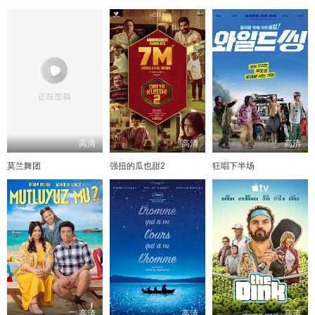
高清
高清
高清
莫兰舞团
强扭的瓜也甜2
狂唱下半场
高清
高清
高清