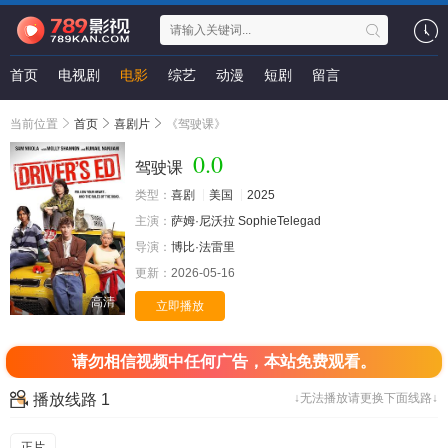
首页
电视剧
电影
综艺
动漫
短剧
留言
当前位置
首页
喜剧片
《驾驶课》
0.0
驾驶课
类型：
喜剧
美国
2025
主演：
萨姆·尼沃拉
SophieTelegad
导演：
博比·法雷里
更新：
2026-05-16
高清
立即播放
请勿相信视频中任何广告，本站免费观看。
播放线路 1
↓无法播放请更换下面线路↓
正片