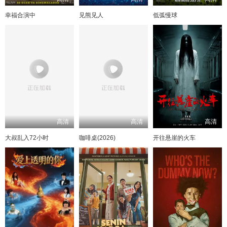
幸福合演中
见熊见人
低弧慢球
高清
高清
高清
大叔乱入72小时
咖啡桌(2026)
开往悬崖的火车