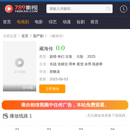
首页
电视剧
电影
综艺
动漫
短剧
留言
当前位置
首页
国产剧
《藏海传》
0.0
藏海传
类型：
剧情
奇幻
古装
大陆
2025
主演：
肖战
张婧仪
周奇
黄觉
余男
陈妍希
导演：
郑晓龙
更新：
2025-06-03
全40集
立即播放
请勿相信视频中任何广告，本站免费观看。
播放线路 1
↓无法播放请更换下面线路↓
01
02
03
04