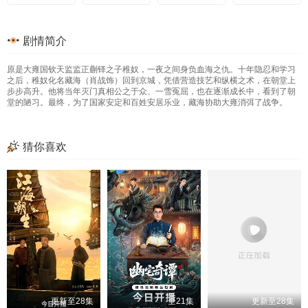
33
34
35
剧情简介
原是大雍国钦天监监正蒯铎之子稚奴，一夜之间身负血海之仇。十年隐忍和学习
之后，稚奴化名藏海（肖战饰）回到京城，凭借营造技艺和纵横之术，在朝堂上
步步高升。他将当年灭门真相公之于众、一雪冤屈，也在逐渐成长中，看到了朝
堂的陋习。最终，为了国家安定和百姓安居乐业，藏海协助大雍消弭了战争。
猜你喜欢
更新至28集
全21集
更新至28集