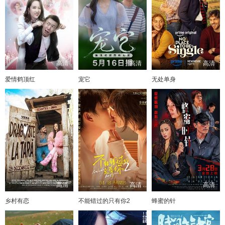
高清
高清
高清
爱情鹤顶红
宠它
无处单身
高清
高清
高清
乡村有恋
不能错过的只有你2
蜂蜜的针