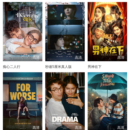
高清
高清
高清
痴心二人行
秒速5厘米真人版
男神在下
高清
高清
高清