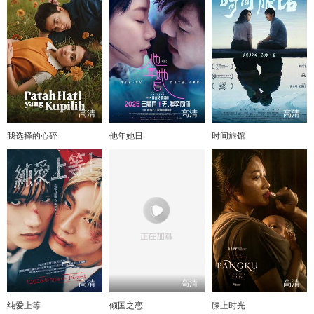
高清
高清
高清
我选择的心碎
他年她日
时间旅馆
高清
高清
高清
纯爱上等
倾国之恋
膝上时光