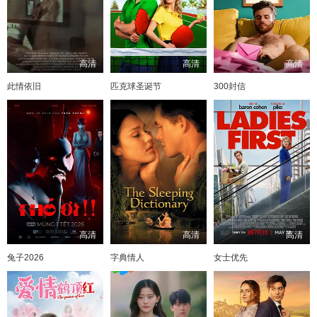
高清
高清
高清
此情依旧
匹克球圣诞节
300封信
高清
高清
高清
兔子2026
字典情人
女士优先