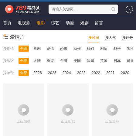
首页
电视剧
电影
综艺
动漫
短剧
留言
爱情片
按时间
按人气
按评分
按剧情
全部
喜剧
爱情
恐怖
动作
科幻
剧情
战争
警匪
按地区
全部
大陆
香港
台湾
美国
法国
英国
日本
韩国
按年份
全部
2026
2025
2024
2023
2022
2021
2020