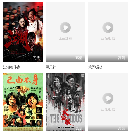
高清
高清
高清
江湖格斗家
黑天神
荒野崛起
高清
高清
高清