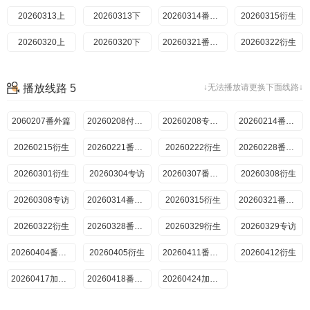
20260313上
20260313下
20260314番外篇
20260315衍生
20260320上
20260320下
20260321番外篇
20260322衍生
20260327上
20260327下
20260328番外篇
20260329衍生
播放线路 5
↓无法播放请更换下面线路↓
20260329专访
20260403上
20260403下
20260404番外篇
2060207番外篇
20260405衍生
20260410上
20260208付航专访
20260410下
20260208专享衍生
20260411番外篇
20260214番外篇
20260412衍生
20260215衍生
20260417加更特辑
20260221番外篇
20260222衍生
20260418番外篇
20260424加更特辑
20260228番外篇
20260301衍生
20260304专访
20260307番外篇
20260308衍生
20260308专访
20260314番外篇
20260315衍生
20260321番外篇
20260322衍生
20260328番外篇
20260329衍生
20260329专访
20260404番外篇
20260405衍生
20260411番外篇
20260412衍生
20260417加更特辑
20260418番外篇
20260424加更特辑