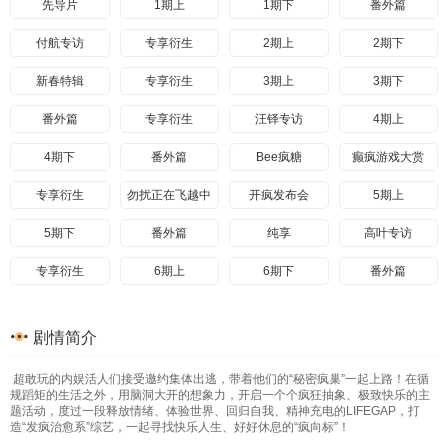
20260410下
先导片
20260412
1期上
20260413
1期下
20260417
番外篇
20260418
付航专访
20260424
专享衍生
2期上
2期下
新春特辑
专享衍生
3期上
3期下
番外篇
专享衍生
汪铎专访
4期上
4期下
番外篇
Bee疯糖
癫疯游戏大赏
专享衍生
勿扰正在飞越中
开疯发布会
5期上
5期下
番外篇
纯享
高叶专访
专享衍生
6期上
6期下
番外篇
专享衍生
专享衍生
周奇专访
7期上
剧情简介
7期下
日记短片纯享
番外篇
杨迪专访
超敢玩的内娱活人们接受邀约集体出逃，带着他们的“秘密疯巢”一起上路！在循
专享衍生
8期上
8期下
番外篇
规蹈矩的生活之外，用脑洞大开的想象力，开启一个个疯狂抽象、极致快乐的主
题活动，度过一段释放情绪、体验世界、回归自我、精神充电的LIFEGAP，打
喂喂喂！魏大勋
专享衍生
9期上
9期下
造“发疯治愈系”综艺，一起寻找快乐人生、好好休息的“疯向标”！