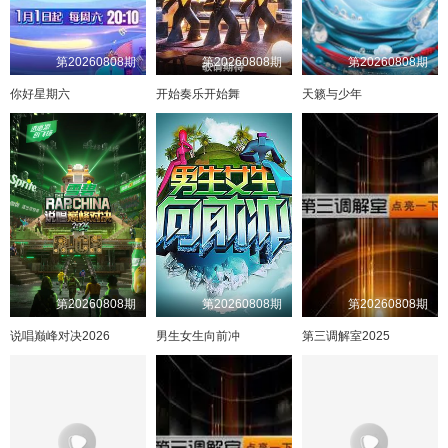
第20260808期
第20260808期
第20260808期
你好星期六
开始奏乐开始舞
天籁与少年
第20260808期
第20260808期
第20260808期
说唱巅峰对决2026
男生女生向前冲
第三调解室2025