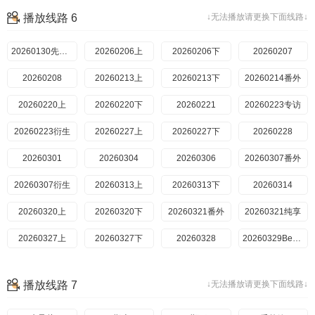
播放线路 6
↓无法播放请更换下面线路↓
20260130先导片
20260206上
20260206下
20260207
20260208
20260213上
20260213下
20260214番外
20260220上
20260220下
20260221
20260223专访
20260223衍生
20260227上
20260227下
20260228
20260301
20260304
20260306
20260307番外
20260307衍生
20260313上
20260313下
20260314
20260320上
20260320下
20260321番外
20260321纯享
20260327上
20260327下
20260328
20260329Bee疯糖
20260329魏大勋
20260329衍生
20260403上
20260403下
播放线路 7
↓无法播放请更换下面线路↓
20260404
20260405专访
20260405衍生
20260410上