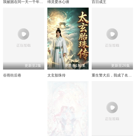
237
197
157
117
75
238
198
158
118
76
239
199
159
119
77
240
200
160
120
78
我被困在同一天一千年动态漫
缔灵爱水心缠
百日成王
241
201
161
121
79
242
202
162
122
80
243
203
163
123
81
244
204
164
124
82
245
205
165
125
83
246
206
166
126
84
247
207
167
127
85
248
208
168
128
86
249
209
169
129
87
250
210
170
130
88
251
171
131
211
89
252
212
172
132
90
253
213
173
133
91
254
214
174
134
92
255
215
175
135
93
256
216
176
136
94
257
217
177
137
95
258
218
178
138
96
259
219
179
139
97
260
220
180
140
98
更新至2集
更新至153集
更新至26集
261
221
181
141
99
262
222
182
142
100
263
223
183
143
101
264
224
184
144
102
谷雨街后巷
太玄胎珠传
重生警犬后，我成了名侦探
265
225
185
145
103
266
226
186
146
104
267
227
187
147
105
268
228
188
148
106
269
229
189
149
107
270
230
190
150
108
271
231
191
151
109
272
232
192
152
110
273
233
193
153
111
274
234
194
154
112
275
235
195
155
113
276
236
196
156
114
277
237
197
157
115
278
238
198
158
116
279
239
199
159
117
280
240
200
160
118
281
241
201
161
119
282
242
202
162
120
283
243
203
163
121
284
244
204
164
122