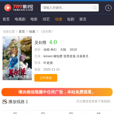
首页
电视剧
电影
综艺
动漫
短剧
留言
当前位置
首页
动漫
《灵剑尊》
4.0
灵剑尊
类型：
动画
奇幻
大陆
2019
主演：
kinsen
柳知萧
音匣老鬼
冷泉夜月
导演：
叶老酒
更新：
2025-11-21
全660集
立即播放
请勿相信视频中任何广告，本站免费观看。
播放线路 1
↓无法播放请更换下面线路↓
01
02
03
04