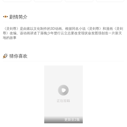
193
153
113
73
31
194
154
114
74
32
195
155
115
75
33
196
156
116
76
34
剧情简介
197
157
117
77
35
198
158
118
78
36
199
159
119
79
37
200
160
120
80
38
《灵剑尊》是由索以文化制作的3D动画。根据同名小说《灵剑尊》和漫画《灵剑
201
161
121
81
39
202
162
122
82
40
203
163
123
83
41
204
164
124
84
42
尊》改编。该动画讲述了落魄少年楚行云立志要改变现状奋发图强创造一片新天
地的故事
205
165
125
85
43
206
166
126
86
44
207
167
127
87
45
208
168
128
88
46
209
169
129
89
47
210
170
130
90
48
171
131
211
91
49
212
172
132
92
50
猜你喜欢
213
173
133
93
51
214
174
134
94
52
215
175
135
95
53
216
176
136
96
54
217
177
137
97
55
218
178
138
98
56
219
179
139
99
57
220
180
140
100
58
221
181
141
101
59
222
182
142
102
60
223
183
143
103
61
224
184
144
104
62
225
185
145
105
63
226
186
146
106
64
227
187
147
107
65
228
188
148
108
66
229
189
149
109
67
230
190
150
110
68
231
191
151
111
69
232
192
152
112
70
233
193
153
113
71
234
194
154
114
72
235
195
155
115
73
236
196
156
116
74
更新至275集
更新至2集
更新至14集