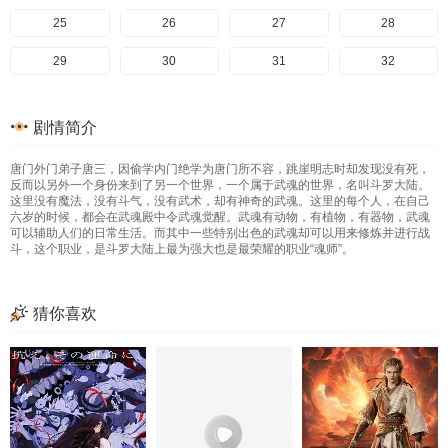
145
105
65
25
146
106
66
26
147
107
67
27
148
108
68
28
149
109
69
29
150
110
70
30
151
111
71
31
152
112
72
32
153
113
73
33
154
114
74
34
155
115
75
35
156
116
76
36
剧情简介
157
117
77
37
158
118
78
38
159
119
79
39
160
120
80
40
唐门外门弟子唐三，因偷学内门绝学为唐门所不容，跳崖明志时却发现没有死，
161
121
81
41
162
122
82
42
163
123
83
43
164
124
84
44
反而以另外一个身份来到了另一个世界，一个属于武魂的世界，名叫斗罗大陆。
这里没有魔法，没有斗气，没有武术，却有神奇的武魂。这里的每个人，在自己
165
125
85
45
166
126
86
46
167
127
87
47
168
128
88
48
六岁的时候，都会在武魂殿中令武魂觉醒。武魂有动物，有植物，有器物，武魂
可以辅助人们的日常生活。而其中一些特别出色的武魂却可以用来修炼并进行战
斗，这个职业，是斗罗大陆上最为强大也是最荣耀的职业“魂师”。
169
129
89
49
170
130
90
50
171
131
91
51
172
132
92
52
173
133
93
53
174
134
94
54
175
135
95
55
176
136
96
56
猜你喜欢
177
137
97
57
178
138
98
58
179
139
99
59
180
140
100
60
181
141
101
61
182
142
102
62
183
143
103
63
184
144
104
64
185
145
105
65
186
146
106
66
187
147
107
67
188
148
108
68
189
149
109
69
190
150
110
70
191
151
111
71
192
152
112
72