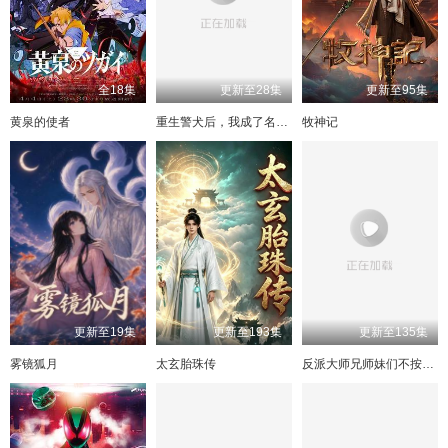
193
153
113
73
194
154
114
74
195
155
115
75
196
156
116
76
197
157
117
77
198
158
118
78
199
159
119
79
200
160
120
80
全18集
更新至28集
更新至95集
201
161
121
81
202
162
122
82
203
163
123
83
204
164
124
84
黄泉的使者
重生警犬后，我成了名侦探
牧神记
205
165
125
85
206
166
126
86
207
167
127
87
208
168
128
88
209
169
129
89
210
170
130
90
171
131
211
91
212
172
132
92
213
173
133
93
214
174
134
94
215
175
135
95
216
176
136
96
217
177
137
97
218
178
138
98
219
179
139
99
220
180
140
100
221
181
141
101
222
182
142
102
223
183
143
103
224
184
144
104
更新至19集
更新至193集
更新至135集
225
185
145
105
226
186
146
106
227
187
147
107
230
188
148
108
雾镜狐月
太玄胎珠传
反派大师兄师妹们不按套路出牌
232
189
149
109
233
190
150
110
234
191
151
111
235
192
152
112
236
193
153
113
237
194
154
114
238
195
155
115
239
196
156
116