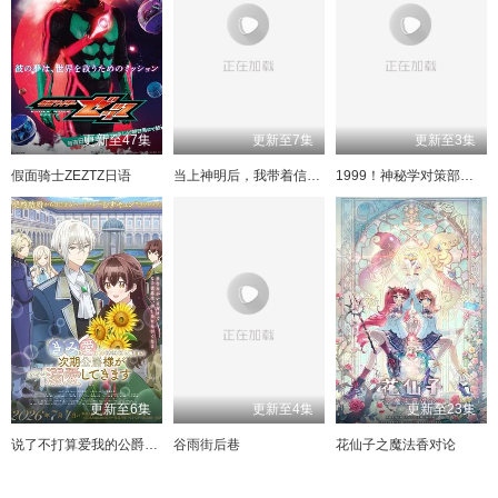
240
197
157
117
241
198
158
118
242
199
159
119
243
200
160
120
244
201
161
121
245
202
162
122
246
203
163
123
247
204
164
124
248
205
165
125
249
206
166
126
250
207
167
127
251
208
168
128
252
209
169
129
253
210
170
130
254
171
131
211
255
212
172
132
更新至47集
更新至7集
更新至3集
256
213
173
133
257
214
174
134
258
215
175
135
259
216
176
136
假面骑士ZEZTZ日语
当上神明后，我带着信徒干翻了废土
1999！神秘学对策部中配版
260
217
177
137
261
218
178
138
262
219
179
139
263
220
180
140
264
221
181
141
导演剪辑版
222
182
142
223
183
143
224
184
144
225
185
145
226
186
146
227
187
147
228
188
148
229
189
149
230
190
150
231
191
151
232
192
152
233
193
153
234
194
154
235
195
155
236
196
156
更新至6集
更新至4集
更新至23集
237
197
157
238
198
158
239
199
159
240集上
200
160
说了不打算爱我的公爵继承人不知为何对我宠爱有加
谷雨街后巷
花仙子之魔法香对论
240集下
201
161
241
202
162
242
203
163
243
204
164