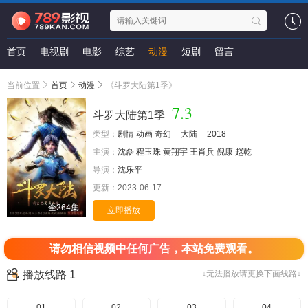
首页
电视剧
电影
综艺
动漫
短剧
留言
当前位置
首页
动漫
《斗罗大陆第1季》
7.3
斗罗大陆第1季
类型：
剧情
动画
奇幻
大陆
2018
主演：
沈磊
程玉珠
黄翔宇
王肖兵
倪康
赵乾
导演：
沈乐平
更新：
2023-06-17
全264集
立即播放
请勿相信视频中任何广告，本站免费观看。
播放线路 1
↓无法播放请更换下面线路↓
01
02
03
04