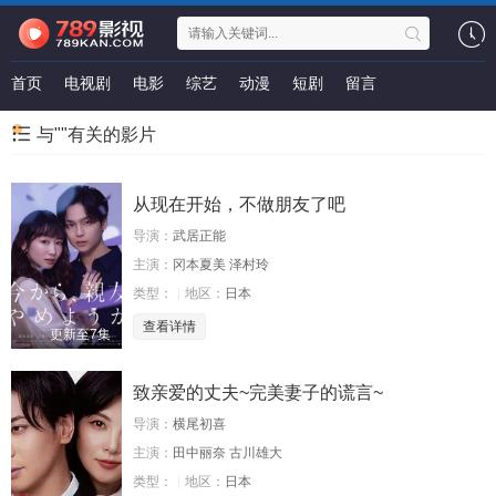
首页
电视剧
电影
综艺
动漫
短剧
留言
与""有关的影片
从现在开始，不做朋友了吧
导演：
武居正能
主演：
冈本夏美 泽村玲
类型：
地区：
日本
查看详情
更新至7集
致亲爱的丈夫~完美妻子的谎言~
导演：
横尾初喜
主演：
田中丽奈 古川雄大
类型：
地区：
日本