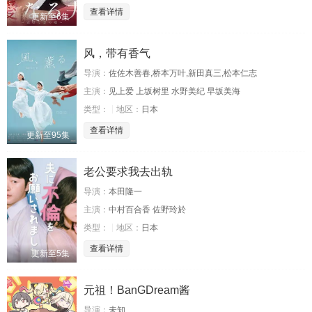
查看详情
更新至6集
风，带有香气
导演：
佐佐木善春,桥本万叶,新田真三,松本仁志
主演：
见上爱 上坂树里 水野美纪 早坂美海
类型：
地区：
日本
查看详情
更新至95集
老公要求我去出轨
导演：
本田隆一
主演：
中村百合香 佐野玲於
类型：
地区：
日本
查看详情
更新至5集
元祖！BanGDream酱
导演：
未知