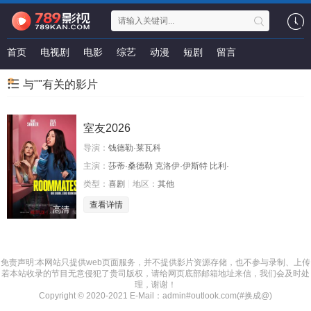
首页
电视剧
电影
综艺
动漫
短剧
留言
与""有关的影片
室友2026
导演：
钱德勒·莱瓦科
主演：
莎蒂·桑德勒 克洛伊·伊斯特 比利·
类型：
喜剧
地区：
其他
查看详情
高清
免责声明:本网站只提供web页面服务，并不提供影片资源存储，也不参与录制、上传
若本站收录的节目无意侵犯了贵司版权，请给网页底部邮箱地址来信，我们会及时处
理，谢谢！
Copyright © 2020-2021 E-Mail：admin#outlook.com(#换成@)