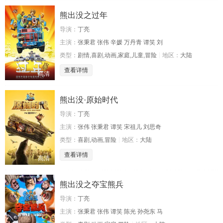
熊出没之过年
导演：
丁亮
主演：
张秉君 张伟 辛媛 万丹青 谭笑 刘
类型：
剧情,喜剧,动画,家庭,儿童,冒险
地区：
大陆
查看详情
高清
熊出没·原始时代
导演：
丁亮
主演：
张伟 张秉君 谭笑 宋祖儿 刘思奇
类型：
喜剧,动画,冒险
地区：
大陆
查看详情
高清
熊出没之夺宝熊兵
导演：
丁亮
主演：
张秉君 张伟 谭笑 陈光 孙尧东 马