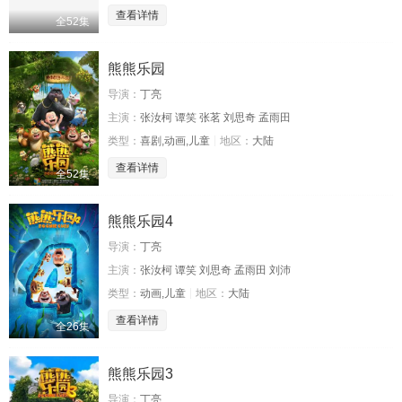
查看详情
全52集
熊熊乐园
导演：
丁亮
主演：
张汝柯 谭笑 张茗 刘思奇 孟雨田
类型：
喜剧,动画,儿童
地区：
大陆
查看详情
全52集
熊熊乐园4
导演：
丁亮
主演：
张汝柯 谭笑 刘思奇 孟雨田 刘沛
类型：
动画,儿童
地区：
大陆
查看详情
全26集
熊熊乐园3
导演：
丁亮