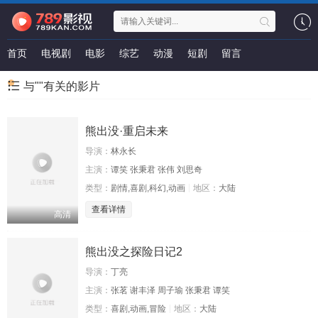
首页
电视剧
电影
综艺
动漫
短剧
留言
与""有关的影片
熊出没·重启未来
导演：
林永长
主演：
谭笑 张秉君 张伟 刘思奇
类型：
剧情,喜剧,科幻,动画
地区：
大陆
查看详情
高清
熊出没之探险日记2
导演：
丁亮
主演：
张茗 谢丰泽 周子瑜 张秉君 谭笑
类型：
喜剧,动画,冒险
地区：
大陆