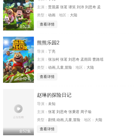
主演：
贾晨露 张茗 谭笑 刘沛 刘思奇 孟
类型：
动画
地区：
大陆
查看详情
全52集
熊熊乐园2
导演：
丁亮
主演：
张汝柯 张茗 刘思奇 孟雨田 曹路瑶
类型：
动画,儿童,冒险
地区：
大陆
查看详情
全52集
赵琳的探险日记
导演：
未知
主演：
张茗 刘思奇 张秉君 周子瑜
类型：
剧情,动画,儿童,冒险
地区：
大陆
查看详情
全52集